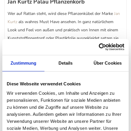
Jan Kurtz Palau Pflanzenkorb
Wer auf Rattan steht, wird diese Pflanzenkübel der Marke
Jan
Kurtz
als wahres Must Have ansehen. In ganz natürlichem
Look und Feel von außen und praktisch von Innen mit einem
Kunststoffinnentopf oder Plastikfolie ausgekleidet setzen sie
jede Kübelpflanze im Außenbereich gekonnt in Szene. Ob ein
kleiner Baum, ein Strauch oder ein kleines Blumenmeer - der
Planzenkorb
bietet jeder Pflanze ein angemessenes Zuhause
Zustimmung
Details
Über Cookies
und ergänzt beispielsweise jeden Außenbereich im
Landhausstil auf perfekte Art und Weise. Damit das
Diese Webseite verwendet Cookies
überflüssige Gießwasser sich nicht aufstaut und zu Fäulnis
Wir verwenden Cookies, um Inhalte und Anzeigen zu
führt, ist das Innenleben mit praktischen Ablauflöchern (außer
personalisieren, Funktionen für soziale Medien anbieten
Ø 40 cm) versehen.
zu können und die Zugriffe auf unsere Website zu
analysieren. Außerdem geben wir Informationen zu Ihrer
Besonderheit
Verwendung unserer Website an unsere Partner für
soziale Medien, Werbung und Analysen weiter. Unsere