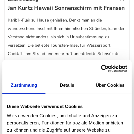
Jan Kurtz Hawaii Sonnenschirm mit Fransen
Karibik-Flair zu Hause genießen. Denkt man an die
wunderschöne Insel mit Ihren himmlischen Stränden, kann der
Verstand nicht anders, als sich in Urlaubsstimmung zu
versetzen. Die beliebte Touristen-Insel für Wassersport,
Cocktails am Strand und mehr ruft unentdeckte Sehnsüchte
hervor. Die Trauminsel garantiert Entspannung, eben wie der
Hersteller für hochwertige Design Möbel
Jan Kurtz
. Zwar kann
der Designer und Hersteller die Traumstände nicht in Ihren
Zustimmung
Details
Über Cookies
Garten, Terrasse oder Balkon zaubern, doch er kann Ihnen das
Gefühl schenken, an einem anderen Ort weit, weit weg zu sein.
Diese Webseite verwendet Cookies
Und, ist es nicht das, was Urlaub ausmacht? Ein vollkommen
Wir verwenden Cookies, um Inhalte und Anzeigen zu
anderes Gefühl? Hawaii ohne seine typischen Fransen
personalisieren, Funktionen für soziale Medien anbieten
zu können und die Zugriffe auf unsere Website zu
Sonnenschirme, wäre nicht das traumhafte Hawaii in das man