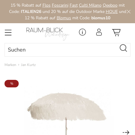
15 % Rabatt auf
Flos
Foscarini
Fast
Culti Milano
Qeeboo
mit
Zum Hauptinhalt springen
Code:
ITALIEN26
und 20 % auf die Outdoor Marke
HOUE
und
12 % Rabatt auf
Blomus
mit Code:
blomus10
Marken
Jan Kurtz
Bildergalerie überspringen
%