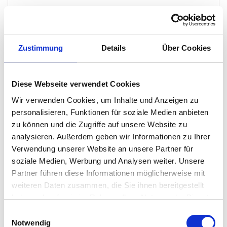
Die
Iittala
Kastehelmi Kuchenplatte mit Fuß ist mehr als nur ein
Gebrauchsgegenstand. Inspiriert von der finnischen Natur und
der kreativen Vision des Designers Oiva Toikka, bringt diese
Zustimmung
Details
Über Cookies
Platte die Magie von Morgentautropfen in Ihr Zuhause.
Vielseitigkeit der Iittla Kastehelmi
Diese Webseite verwendet Cookies
Kuchenplatte mit Fuß
Wir verwenden Cookies, um Inhalte und Anzeigen zu
personalisieren, Funktionen für soziale Medien anbieten
Ob für Desserts, Kuchen oder als dekoratives Element – die
zu können und die Zugriffe auf unsere Website zu
Iittla Kastehelmi Kuchenplatte mit Fuß ist funktional und
analysieren. Außerdem geben wir Informationen zu Ihrer
ästhetisch zugleich. Das klare Glas betont das elegante Design
Verwendung unserer Website an unsere Partner für
und macht sie zu einem Highlight bei jedem Anlass. Ideal auch
soziale Medien, Werbung und Analysen weiter. Unsere
als stilvolles Geschenk.
Partner führen diese Informationen möglicherweise mit
weiteren Daten zusammen, die Sie ihnen bereitgestellt
haben oder die sie im Rahmen Ihrer Nutzung der Dienste
Besonderheit
gesammelt haben. Mehr dazu in unserer
Einwilligungsauswahl
Datenschutzerklärung
Notwendig