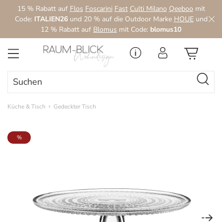
15 % Rabatt auf
Flos
Foscarini
Fast
Culti Milano
Qeeboo
mit
Zum Hauptinhalt springen
Code:
ITALIEN26
und 20 % auf die Outdoor Marke
HOUE
und
12 % Rabatt auf
Blomus
mit Code:
blomus10
Küche & Tisch
Gedeckter Tisch
Bildergalerie überspringen
%