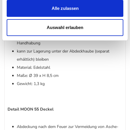
Abdeckung während des Feuers zur Verringerung von
Alle zulassen
Funkenflug
Edelstahlring kombiniert mit feinmaschigem
Edelstahlgitter
Auswahl erlauben
einfaches Auflegen und Abnehmen für komfortable
Handhabung
kann zur Lagerung unter der Abdeckhaube (separat
erhältlich) bleiben
Material: Edelstahl
Maße: Ø 39 x H 8,5 cm
Gewicht: 1,3 kg
Detail MOON 55 Deckel
Abdeckung nach dem Feuer zur Vermeidung von Asche-