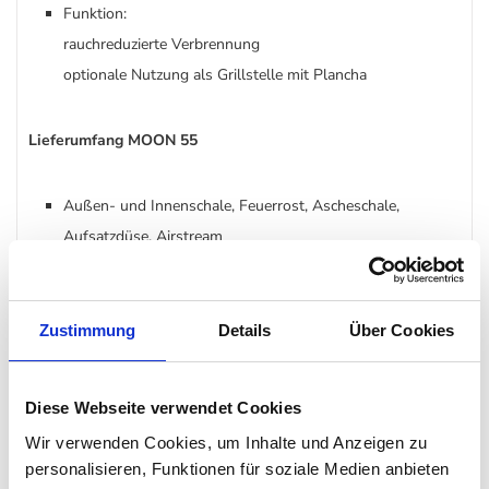
Funktion:
rauchreduzierte Verbrennung
optionale Nutzung als Grillstelle mit Plancha
Lieferumfang MOON 55
Außen- und Innenschale, Feuerrost, Ascheschale,
Aufsatzdüse, Airstream
bei niedrig: niedriger Fuß
bei hoch: niedriger Fuß und hoher Aufsteckfuß
Zustimmung
Details
Über Cookies
Detail MOON 55 Plancha
Diese Webseite verwendet Cookies
Wir verwenden Cookies, um Inhalte und Anzeigen zu
durchgehender Plancha-Ring mit Ø 64 cm und mittiger
personalisieren, Funktionen für soziale Medien anbieten