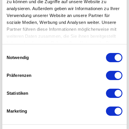
Öffnung Ø 25 cm
zu können und die Zugriffe auf unsere Website zu
verwendbar als Grillaufsatz für Holz- oder Pellet-Feuer
analysieren. Außerdem geben wir Informationen zu Ihrer
Verwendung unserer Website an unsere Partner für
sicherer Stand durch integrierte Dreipunktauflage
soziale Medien, Werbung und Analysen weiter. Unsere
optimale Wärmespeicherung für gleichmäßige
Partner führen diese Informationen möglicherweise mit
Hitzeverteilung
weiteren Daten zusammen, die Sie ihnen bereitgestellt
emaillierte Oberfläche mit Antihaftwirkung für fettarmes
haben oder die sie im Rahmen Ihrer Nutzung der Dienste
Braten und Kochen
gesammelt haben. Mehr dazu in unserer
Einwilligungsauswahl
tiefergesetzte Form mit Außenrand verhindert das
Datenschutzerklärung
Notwendig
Herabfallen von Grillgut
Material: emailliertes Gusseisen
Präferenzen
Maße: Ø 64 x H 11 cm
Gewicht: 26,5 kg
Statistiken
Marketing
Detail MOON 55 Funkenschutz