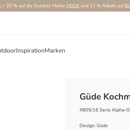
l
+ 20 % auf die Outdoor Marke
HOUE
und 12 % Rabatt auf
B
tdoor
Inspiration
Marken
Güde Kochm
X805/16 Serie Alpha-O
Design: Güde