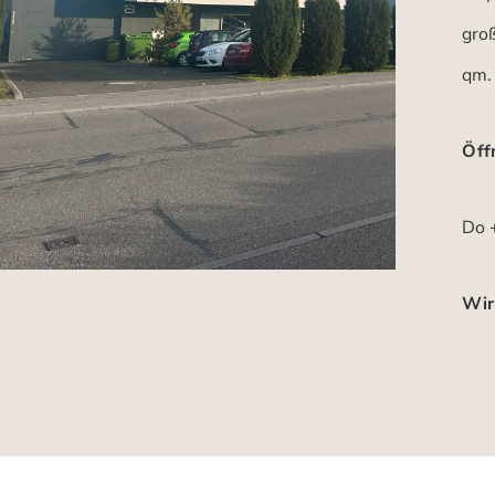
gro
qm.
Öff
Do +
Wir