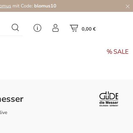
lomus
mit Code:
blomus10
0,00 €
SALE
esser
live