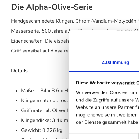
Die Alpha-Olive-Serie
Handgeschmiedete Klingen, Chrom-Vandium-Molybdän Mes
Messerserie. 500 Jahre altes Olivenholz schenken der A
Eigenschaften. Die eisgehärtete und handgeschärfte Klin
Griff sensibel auf diese reagiert.
Zustimmung
Details
Diese Webseite verwendet 
Maße: L 34 x B 6 x H 2cm
Wir verwenden Cookies, um I
Klingenmaterial: rostfrei aus Chrom-Vanadium-Mol
und die Zugriffe auf unsere 
Website an unsere Partner fü
Griffmaterial: Olivenholz
möglicherweise mit weiteren
Klingendicke: 3,49 mm
der Dienste gesammelt habe
Gewicht: 0,226 kg
Einwilligungsauswahl