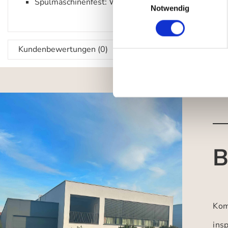
Spülmaschinenfest: Wir empfehlen die Reinigung v
Notwendig
Kundenbewertungen (0)
B
Kom
insp