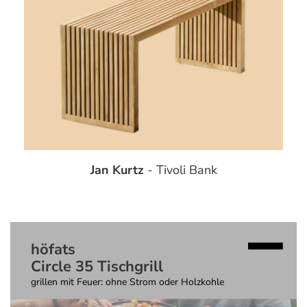
Jan Kurtz
- Tivoli Bank
höfats
Circle 35 Tischgrill
grillen mit Feuer: ohne Strom oder Holzkohle