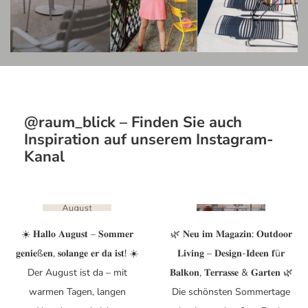
@raum_blick – Finden Sie auch
Inspiration auf unserem Instagram-
Kanal
☀️ 𝐇𝐚𝐥𝐥𝐨 𝐀𝐮𝐠𝐮𝐬𝐭 – 𝐒𝐨𝐦𝐦𝐞𝐫
🌿 𝐍𝐞𝐮 𝐢𝐦 𝐌𝐚𝐠𝐚𝐳𝐢𝐧: 𝐎𝐮𝐭𝐝𝐨𝐨𝐫
𝐠𝐞𝐧𝐢𝐞ß𝐞𝐧, 𝐬𝐨𝐥𝐚𝐧𝐠𝐞 𝐞𝐫 𝐝𝐚 𝐢𝐬𝐭! ☀️
𝐋𝐢𝐯𝐢𝐧𝐠 – 𝐃𝐞𝐬𝐢𝐠𝐧-𝐈𝐝𝐞𝐞𝐧 𝐟ü𝐫
Der August ist da – mit
𝐁𝐚𝐥𝐤𝐨𝐧, 𝐓𝐞𝐫𝐫𝐚𝐬𝐬𝐞 & 𝐆𝐚𝐫𝐭𝐞𝐧 🌿
warmen Tagen, langen
Die schönsten Sommertage