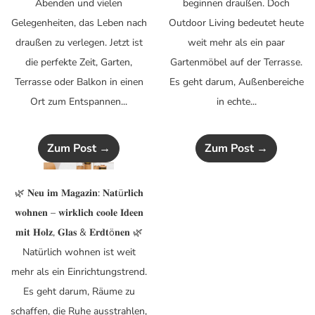
Abenden und vielen
beginnen draußen. Doch
Gelegenheiten, das Leben nach
Outdoor Living bedeutet heute
draußen zu verlegen. Jetzt ist
weit mehr als ein paar
die perfekte Zeit, Garten,
Gartenmöbel auf der Terrasse.
Terrasse oder Balkon in einen
Es geht darum, Außenbereiche
Ort zum Entspannen...
in echte...
Zum Post →
Zum Post →
🌿 𝐍𝐞𝐮 𝐢𝐦 𝐌𝐚𝐠𝐚𝐳𝐢𝐧: 𝐍𝐚𝐭ü𝐫𝐥𝐢𝐜𝐡
𝐰𝐨𝐡𝐧𝐞𝐧 – 𝐰𝐢𝐫𝐤𝐥𝐢𝐜𝐡 𝐜𝐨𝐨𝐥𝐞 𝐈𝐝𝐞𝐞𝐧
𝐦𝐢𝐭 𝐇𝐨𝐥𝐳, 𝐆𝐥𝐚𝐬 & 𝐄𝐫𝐝𝐭ö𝐧𝐞𝐧 🌿
Natürlich wohnen ist weit
mehr als ein Einrichtungstrend.
Es geht darum, Räume zu
schaffen, die Ruhe ausstrahlen,