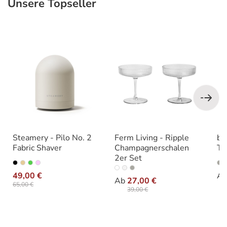
Unsere Topseller
Produktgalerie überspringen
Steamery - Pilo No. 2
Ferm Living - Ripple
bl
Fabric Shaver
Champagnerschalen
Tr
2er Set
auswählen
Varianten
Va
auswählen
Farbe
49,00 €
A
Ab
27,00 €
65,00 €
39,00 €