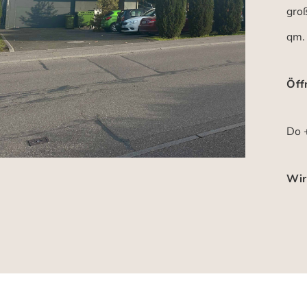
gro
qm.
Öff
Do +
Wir