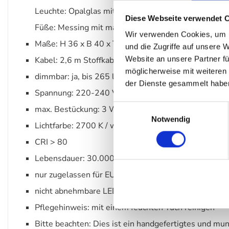
Leuchte: Opalglas mit glänzendem Finish
Diese Webseite verwendet 
Füße: Messing mit matter Politur
Wir verwenden Cookies, um I
Maße: H 36 x B 40 x T 16 cm
und die Zugriffe auf unsere 
Website an unsere Partner fü
Kabel: 2,6 m Stoffkabel
möglicherweise mit weiteren
dimmbar: ja, bis 265 lm
der Dienste gesammelt habe
Spannung: 220-240 V – 50 Hz
Einwilligungsauswahl
max. Bestückung: 3 Watt
Notwendig
Lichtfarbe: 2700 K / warmweiß
CRI > 80
Lebensdauer: 30.000 Stunden
nur zugelassen für EU/NO/CH
nicht abnehmbare LED-Lichtquelle
Pflegehinweis: mit einem feuchten Tuch reinigen
Bitte beachten: Dies ist ein handgefertigtes und m