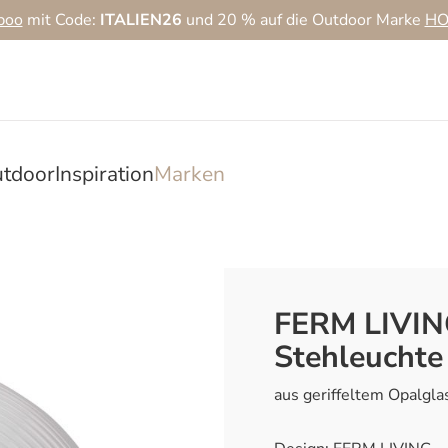
boo
mit Code:
ITALIEN26
und 20 % auf die Outdoor Marke
HO
tdoor
Inspiration
Marken
FERM LIVING
Stehleuchte
aus geriffeltem Opalgla