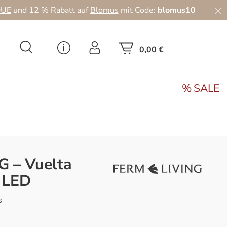
UE
und 12 % Rabatt auf
Blomus
mit Code:
blomus10
0,00 €
SALE
 – Vuelta
 LED
s