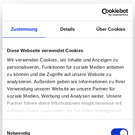
Wählen Sie aus einer Vielzahl von Farben, um das perfekte
Strandkissen für Ihren Außenbereich zu finden. Die
garngefärbte Bio-Baumwolle verleiht jedem Kissen eine
Zustimmung
Details
Über Cookies
natürliche und hochwertige Optik, die Ihre Outdoor-Möbel
ergänzt und aufwertet.
Diese Webseite verwendet Cookies
Entspannen Sie im Freien mit FERM LIVING
Wir verwenden Cookies, um Inhalte und Anzeigen zu
personalisieren, Funktionen für soziale Medien anbieten
Egal, ob auf der Terrasse, dem Balkon oder im Garten, mit den
zu können und die Zugriffe auf unsere Website zu
FERM LIVING - Strand Außenkissen können Sie den Sommer
analysieren. Außerdem geben wir Informationen zu Ihrer
Verwendung unserer Website an unsere Partner für
in vollen Zügen genießen. Schaffen Sie sich eine gemütliche
soziale Medien, Werbung und Analysen weiter. Unsere
und stilvolle Atmosphäre im Freien und machen Sie jeden
Partner führen diese Informationen möglicherweise mit
Moment zu einem besonderen Erlebnis.
weiteren Daten zusammen, die Sie ihnen bereitgestellt
haben oder die sie im Rahmen Ihrer Nutzung der Dienste
Besonderheit
gesammelt haben. Mehr dazu in unserer
Einwilligungsauswahl
Datenschutzerklärung
Notwendig