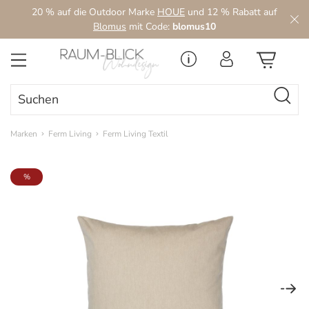
20 % auf die Outdoor Marke
HOUE
und 12 % Rabatt auf
Zum Hauptinhalt springen
Blomus
mit Code:
blomus10
Marken
Ferm Living
Ferm Living Textil
Bildergalerie überspringen
%