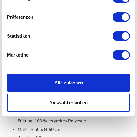
der perfekte Begleiter für den Außenbereich
verleiht der Umgebung zusätzliche Eleganz und Komfort
Präferenzen
aus wasserabweisend beschichteter, garngefärbter Bio-
Baumwolle
Statistiken
Füllung aus recyceltem Polyester hält auch leichten
Regenschauern stand
Marketing
nicht für längere Zeit unter Wasser tauchen
Alle zulassen
Details
Auswahl erlauben
Material:
Bezug: 100 % Bio-Baumwolle
Füllung: 100 % recyceltes Polyester
Maße: B 50 x H 50 cm