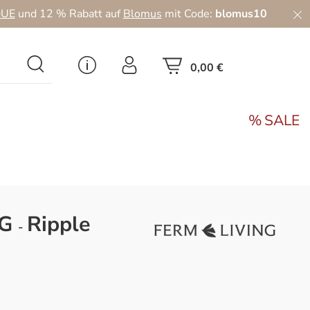
UE
und 12 % Rabatt auf
Blomus
mit Code:
blomus10
0,00 €
SALE
NG
Ripple
–