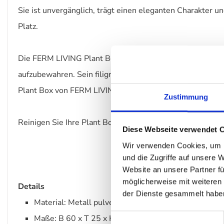
Sie ist unvergänglich, trägt einen eleganten Charakter u
Platz.
Die FERM LIVING Plant Box gilt als Multitalent. Vorrang
aufzubewahren. Sein filigran anmutendes Untergestell so
Plant Box von FERM LIVING als Raumteiler verwendet gem
Zustimmung
Reinigen Sie Ihre Plant Box mit einem feuchten Tuch.
Diese Webseite verwendet 
Wir verwenden Cookies, um I
und die Zugriffe auf unsere 
Website an unsere Partner fü
möglicherweise mit weiteren
Details
der Dienste gesammelt habe
Material: Metall pulverbeschichtet
Einwilligungsauswahl
Maße: B 60 x T 25 x H 65 cm