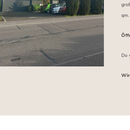
gro
qm.
Öff
Do +
Wir