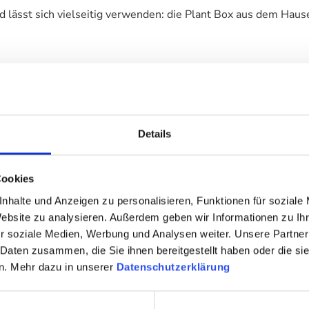
nd lässt sich vielseitig verwenden: die Plant Box aus dem Hau
ig für Pflanzen entworfen bietet der Pflanzenbehälter aus Ko
wie das schlichte Design eignen sich perfekt für einen weiter
ütliche Ecken entstehen. So können Sie kleine ruhige Inseln
Details
Cookies
nhalte und Anzeigen zu personalisieren, Funktionen für soziale
Website zu analysieren. Außerdem geben wir Informationen zu I
r soziale Medien, Werbung und Analysen weiter. Unsere Partner
 Daten zusammen, die Sie ihnen bereitgestellt haben oder die s
n. Mehr dazu in unserer
Datenschutzerklärung