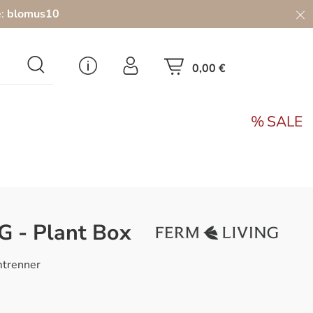
e:
blomus10
0,00 €
SALE
 - Plant Box
mtrenner