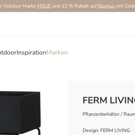
ie Outdoor Marke
HOUE
und 12 % Rabatt auf
Blomus
mit Cod
tdoor
Inspiration
Marken
FERM LIVING
Pflanzenbehälter / Rau
Design: FERM LIVING