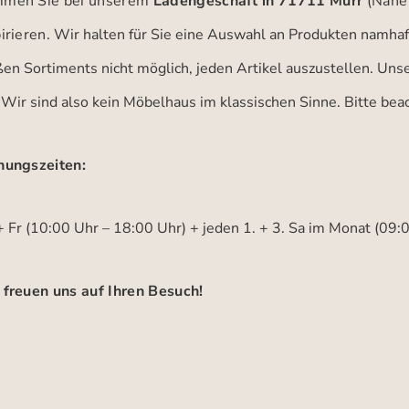
men Sie bei unserem
Ladengeschäft in 71711 Murr
(Nähe
irieren.
Wir halten für Sie eine Auswahl an Produkten namhaft
ßen Sortiments nicht möglich, jeden Artikel auszustellen. Un
 Wir sind also kein Möbelhaus im klassischen Sinne. Bitte be
nungszeiten:
 Fr (10:00 Uhr – 18:00 Uhr) + jeden 1. + 3. Sa im Monat (09:
 freuen uns auf Ihren Besuch!