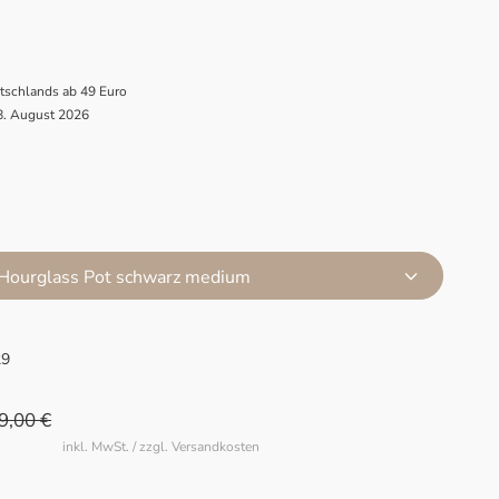
utschlands ab 49 Euro
 8. August 2026
 Hourglass Pot schwarz medium
29
9,00 €
inkl. MwSt. / zzgl. Versandkosten