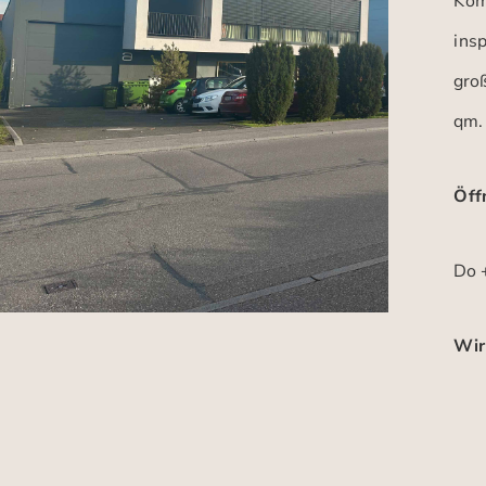
Kom
insp
gro
qm.
Öff
Do +
Wir