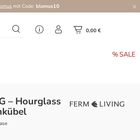
lomus
mit Code:
blomus10
0,00 €
SALE
G – Hourglass
nkübel
ase