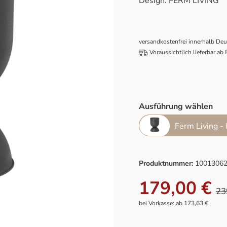
Design: FERM LIVING
versandkostenfrei innerhalb De
Voraussichtlich lieferbar ab
Ausführung wählen
Ferm Living -
Produktnummer:
1001306
179,00 €
23
bei Vorkasse: ab 173,63 €