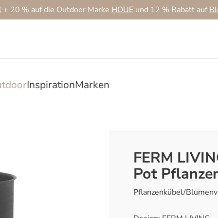
l
+ 20 % auf die Outdoor Marke
HOUE
und 12 % Rabatt auf
B
tdoor
Inspiration
Marken
FERM LIVIN
Pot Pflanze
Pflanzenkübel/Blumenv