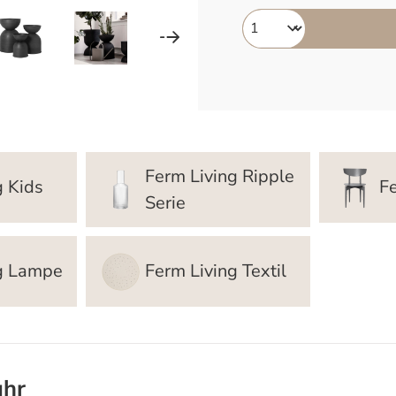
Ferm Living Ripple
g Kids
F
Serie
ng Lampe
Ferm Living Textil
uhr