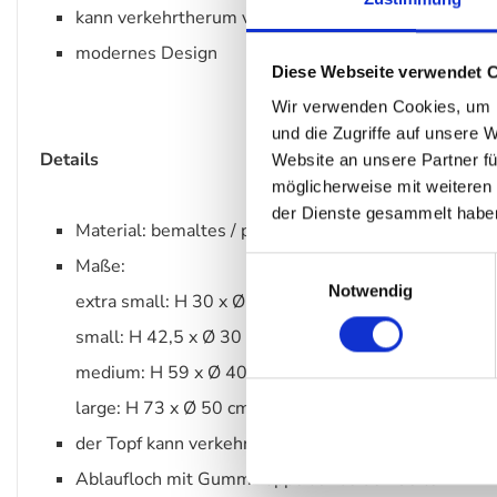
kann verkehrtherum verwendet werden
modernes Design
Diese Webseite verwendet 
Wir verwenden Cookies, um I
und die Zugriffe auf unsere 
Details
Website an unsere Partner fü
möglicherweise mit weiteren
der Dienste gesammelt habe
Material: bemaltes / pulverbeschichtetes Eisen
Maße:
Einwilligungsauswahl
Notwendig
extra small: H 30 x Ø 21 cm
small: H 42,5 x Ø 30 cm
medium: H 59 x Ø 40 cm
large: H 73 x Ø 50 cm
der Topf kann verkehrtherum verwendet werden
Ablaufloch mit Gummikappe auf beiden Seiten