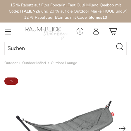
15 % Rabatt auf
Flos
Foscarini
Fast
Culti Milano
Qeeboo
mit
Zum Hauptinhalt springen
Code:
ITALIEN26
und 20 % auf die Outdoor Marke
HOUE
und
12 % Rabatt auf
Blomus
mit Code:
blomus10
Outdoor
Outdoor Möbel
Outdoor Lounge
Bildergalerie überspringen
%