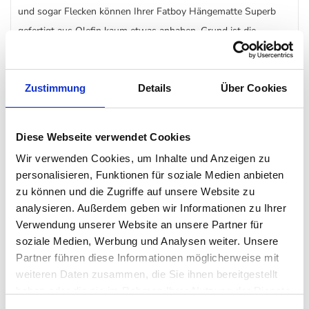
und sogar Flecken können Ihrer Fatboy Hängematte Superb
gefertigt aus Olefin kaum etwas anhaben. Grund ist die
Zusammensetzung des hochwertigen Stoffes, weshalb Olefin
sehr gerne im Luxus-Outdoor-Sektor Verwendung findet.
Zustimmung
Details
Über Cookies
Lang lebe die Superb Hängematte
Superb verbringt mit Ihnen gerne viele lange Jahre, wenn die
Diese Webseite verwendet Cookies
Pflege und die Haltung stimmen. In das Fatboy Hängematten
Wir verwenden Cookies, um Inhalte und Anzeigen zu
Design investieren Sie einmal mit dem Wissen: Sie wird auch
personalisieren, Funktionen für soziale Medien anbieten
zu können und die Zugriffe auf unsere Website zu
dann da sein, wenn vielleicht andere Outdoormöbel den Geist
analysieren. Außerdem geben wir Informationen zu Ihrer
aufgegeben haben. Möchten Sie von Anfang an alles
Verwendung unserer Website an unsere Partner für
mitnehmen? Empfehlen wir unsere Kombi-Angebote. So
soziale Medien, Werbung und Analysen weiter. Unsere
können Sie die Fatboy Superb Hängematten auch mit praktisch
Partner führen diese Informationen möglicherweise mit
weichem Kissen kaufen oder mit einer Abdeckung, welche die
weiteren Daten zusammen, die Sie ihnen bereitgestellt
Hängematte mit Gestell optimaler schützt.
haben oder die sie im Rahmen Ihrer Nutzung der Dienste
gesammelt haben. Mehr dazu in unserer