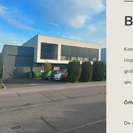
B
Kom
insp
gro
qm.
Öff
Do +