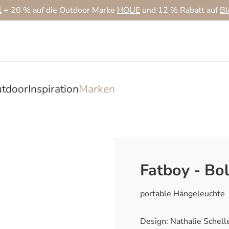
l
+ 20 % auf die Outdoor Marke
HOUE
und 12 % Rabatt auf
B
tdoor
Inspiration
Marken
Fatboy - Bo
portable Hängeleuchte
Design: Nathalie Schel