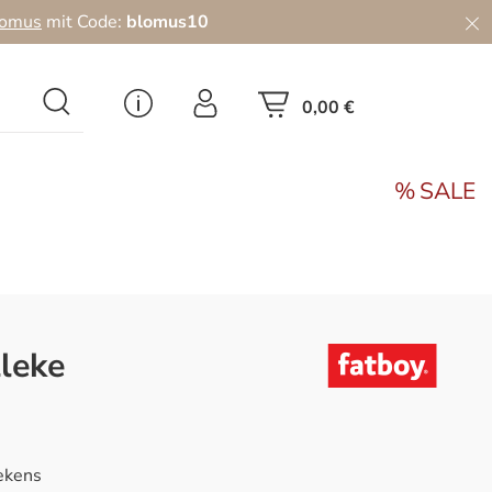
lomus
mit Code:
blomus10
0,00 €
SALE
lleke
lekens