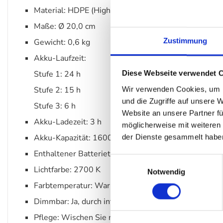
Material: HDPE (High Density Polyethylen)
Maße: Ø 20,0 cm
Zustimmung
Gewicht: 0,6 kg
Akku-Laufzeit:
Stufe 1: 24 h
Diese Webseite verwendet 
Wir verwenden Cookies, um I
Stufe 2: 15 h
und die Zugriffe auf unsere 
Stufe 3: 6 h
Website an unsere Partner fü
Akku-Ladezeit: 3 h
möglicherweise mit weiteren
der Dienste gesammelt habe
Akku-Kapazität: 1600 mAh
Enthaltener Batterietyp: Lithium-Akku 3.7 V
Einwilligungsauswahl
Lichtfarbe: 2700 K
Notwendig
Farbtemperatur: Warmweiss
Dimmbar: Ja, durch integrierten Dimmer
Pflege: Wischen Sie mit einem feuchten Tuch oder 