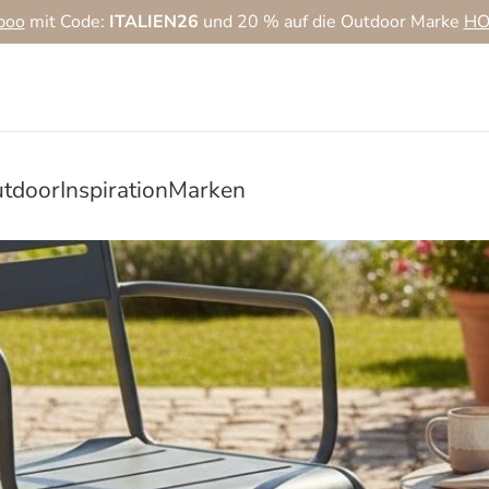
boo
mit Code:
ITALIEN26
und 20 % auf die Outdoor Marke
HO
tdoor
Inspiration
Marken