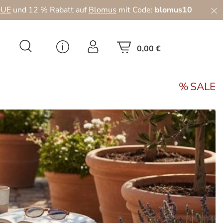
UE
und 12 % Rabatt auf
Blomus
mit Code:
blomus10
0,00 €
SALE