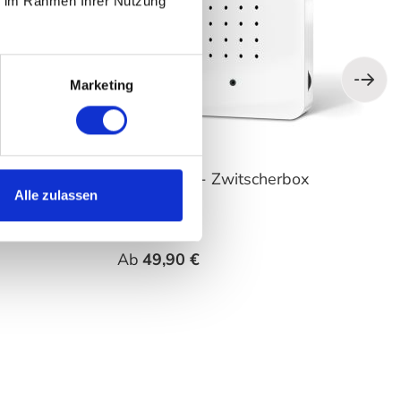
ie im Rahmen Ihrer Nutzung
Marketing
er
Relaxound - Zwitscherbox
Classic
Alle zulassen
len
auswählen
Farbe
Ab
49,90 €