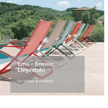
Emu - Snooze
Liegestuhl
für Indoor & Outdoor