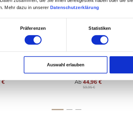
 Daten zusammen, die Sie ihnen bereitgestellt haben oder die s
n. Mehr dazu in unserer
Datenschutzerklärung
Präferenzen
Statistiken
ng - Ripple
blomus - SONO Treteim
erschalen 2er Set
Auswahl erlauben
uswählen
auswäh
Varianten
 €
Ab
44,96 €
59,95 €