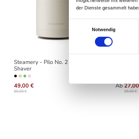
möglicherweise mit weiteren
der Dienste gesammelt habe
Einwilligungsauswahl
Notwendig
Steamery - Pilo No. 2 Fabric
Ferm Livi
Shaver
Champagn
auswählen
a
Varianten
Farbe
49,00 €
Ab
27,00
65,00 €
39,00 €