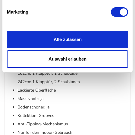
Türen: lackiertem Mahagoni
Marketing
Korpus + Beine: lackiertem Teakholz
Maße:
162cm: H 53 x B 162 x T 45 cm / Gewicht 46 kg / max.
Alle zulassen
Gewicht 114 kg
242cm: H 53 x B 242 x T 45 cm / Gewicht 69,9 kg / max.
Gewicht 156 kg
Auswahl erlauben
Eigenschaften:
162cm: 1 Klapptür, 1 Schublade
242cm: 1 Klapptür, 2 Schubladen
Lackierte Oberfläche
Massivholz: ja
Bodenschoner: ja
Kollektion: Grooves
Anti-Tipping-Mechanismus
Nur für den Indoor-Gebrauch