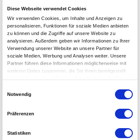
empfehlen wir die Verwendung von natürlicher Seife, warmen
Diese Webseite verwendet Cookies
Wasser und einem sauberen Tuch. Das tägliche Abstauben
Wir verwenden Cookies, um Inhalte und Anzeigen zu
passiert man besten mit einem trockenen, sauberen
personalisieren, Funktionen für soziale Medien anbieten
nichtfasernden Tuch.
zu können und die Zugriffe auf unsere Website zu
analysieren. Außerdem geben wir Informationen zu Ihrer
Besonderheit
Verwendung unserer Website an unsere Partner für
soziale Medien, Werbung und Analysen weiter. Unsere
Partner führen diese Informationen möglicherweise mit
mit Tür(en) und Schublade(n)
weiteren Daten zusammen, die Sie ihnen bereitgestellt
jeder Unterschrank ein Unikat
haben oder die sie im Rahmen Ihrer Nutzung der Dienste
durch Handarbeit entstanden
gesammelt haben. Mehr dazu in unserer
Einwilligungsauswahl
Fertig für den Zusammenbau
Datenschutzerklärung
Notwendig
Präferenzen
Details
Statistiken
Material: