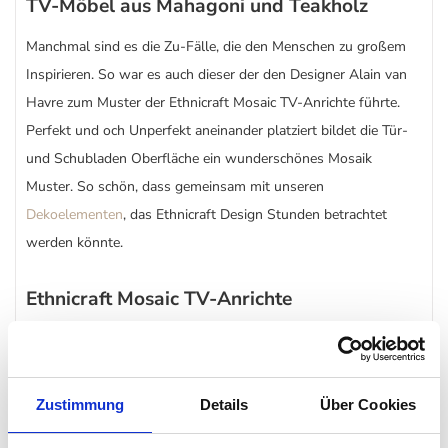
TV-Möbel aus Mahagoni und Teakholz
Manchmal sind es die Zu-Fälle, die den Menschen zu großem
Inspirieren. So war es auch dieser der den Designer Alain van
Havre zum Muster der Ethnicraft Mosaic TV-Anrichte führte.
Perfekt und och Unperfekt aneinander platziert bildet die Tür-
und Schubladen Oberfläche ein wunderschönes Mosaik
Muster. So schön, dass gemeinsam mit unseren
Dekoelementen
, das Ethnicraft Design Stunden betrachtet
werden könnte.
Ethnicraft Mosaic TV-Anrichte
Eine Luftfeuchtigkeit von 40% bis 60% kommt dem
Ethnicraft
Mosaic TV-Möbel besonders zugute. Auch eine
Raumtemperatur von 14 °C und 21 °C lässt das Mosaic
Zustimmung
Details
Über Cookies
Möbelstück langlebiger werden. Für eine Nassreinigung