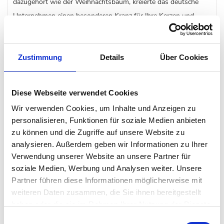
dazugehört wie der Weihnachtsbaum, kreierte das deutsche
Unternehmen einen besonderen Kranz für Ihre Kerzen und
andere Accessoires. Die im luxuriösen Silber gehaltene
Weihnachtsdekoration begeistert auch Weihnachtsmuffel.
Zustimmung
Details
Über Cookies
Spätestens beim Anblick des weihnachtlichen Accessoires,
kann auch der grünste Grinch nicht anders, als sich an der
festlichen Stimmung zu erfreuen.
Diese Webseite verwendet Cookies
Wir verwenden Cookies, um Inhalte und Anzeigen zu
Reinlichkeitsfreunde werden sich ebenfalls in Weihnachtskranz
personalisieren, Funktionen für soziale Medien anbieten
Rimini verlieben. Durch die Kerzengläser bleibt das Wachs fern
zu können und die Zugriffe auf unsere Website zu
von dem Untergrund und lässt sich spielend leicht mit einem
analysieren. Außerdem geben wir Informationen zu Ihrer
Verwendung unserer Website an unsere Partner für
feuchten Tuch reinigen.
soziale Medien, Werbung und Analysen weiter. Unsere
Partner führen diese Informationen möglicherweise mit
Lieferumfang: EDZARD Adventskranz Rimini ohne Kerzen
weiteren Daten zusammen, die Sie ihnen bereitgestellt
haben oder die sie im Rahmen Ihrer Nutzung der Dienste
gesammelt haben. Mehr dazu in unserer
Einwilligungsauswahl