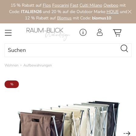
15 % Rabatt auf
Flos
Foscarini
Fast
Culti Milano
Qeeboo
mit
Zum Hauptinhalt springen
Code:
ITALIEN26
und 20 % auf die Outdoor Marke
HOUE
und
12 % Rabatt auf
Blomus
mit Code:
blomus10
Wohnen
Aufbewahrungen
Bildergalerie überspringen
%