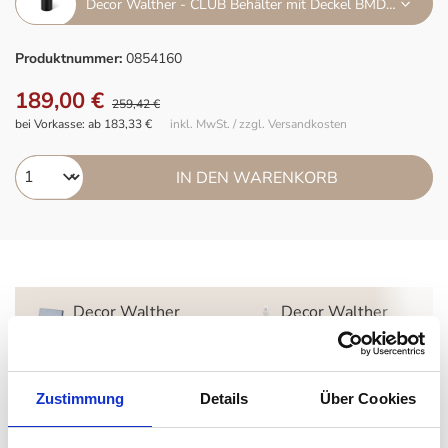
Decor Walther - CLUB Behälter mit Deckel BMD 3 schwarz/chrom
Produktnummer:
0854160
189,00 €
259,42 €
bei Vorkasse: ab 183,33 €
inkl. MwSt. / zzgl. Versandkosten
IN DEN WARENKORB
Decor Walther
Decor Walther
Kosmetikspiegel
Brick
Zustimmung
Details
Über Cookies
Beschreibung
CLUB Behälter mit Deckel BMD 1