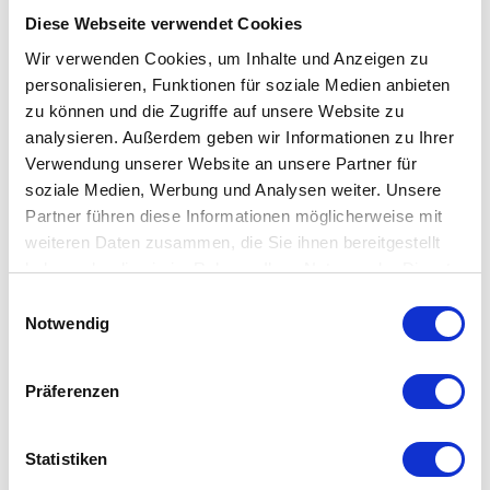
Diese Webseite verwendet Cookies
Die CLUB Serie von Decor Walther ist eine sehr moderne Serie.
Wir verwenden Cookies, um Inhalte und Anzeigen zu
Das besondere Erkennungszeichen ist jeweils eine "geriffelte"
personalisieren, Funktionen für soziale Medien anbieten
Fläche bzw. Ring die kombiniert ist mit der glatten Fläche aus
zu können und die Zugriffe auf unsere Website zu
chrom oder chrom schwarz. Dank dieser Besonderheit wird die
analysieren. Außerdem geben wir Informationen zu Ihrer
CLUB Serie definitv zu einem kleinen Hingucker.
Verwendung unserer Website an unsere Partner für
soziale Medien, Werbung und Analysen weiter. Unsere
Partner führen diese Informationen möglicherweise mit
Der Behälter mit Deckel der CLUB-Serie ist praktisch für alle
weiteren Daten zusammen, die Sie ihnen bereitgestellt
möglichen Kleinigkeiten wie Haarspangen, Wattestäbchen,
haben oder die sie im Rahmen Ihrer Nutzung der Dienste
Parfümproben usw.
gesammelt haben. Mehr dazu in unserer
Einwilligungsauswahl
Datenschutzerklärung
Notwendig
Details
Material: chrom / schwarz-chrom / dunkelbronze & gold
Präferenzen
matt
Maße:
Statistiken
BMD 1: 12 cm . Ø 6,5 cm