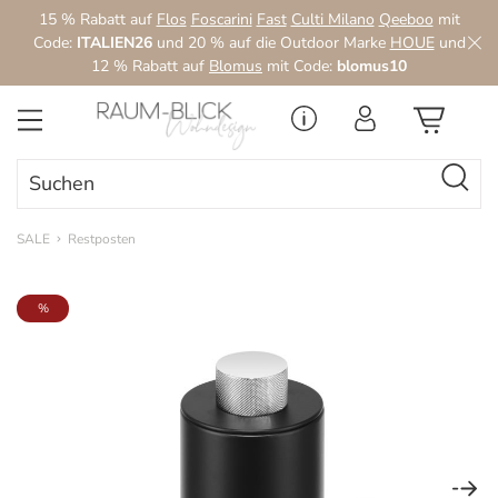
15 % Rabatt auf
Flos
Foscarini
Fast
Culti Milano
Qeeboo
mit
Zum Hauptinhalt springen
Code:
ITALIEN26
und 20 % auf die Outdoor Marke
HOUE
und
12 % Rabatt auf
Blomus
mit Code:
blomus10
SALE
Restposten
Bildergalerie überspringen
%