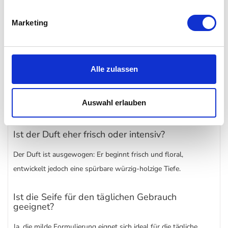
Häufig gestellte Fragen (FAQs) zur Culti
Marketing
Milano - Geranio Imperiale Hand- und
Körperseife
Wie riecht die Geranio Imperiale Seife genau?
Alle zulassen
Die Seife kombiniert florale Noten von Geranie und Rose mit
würzigem Kardamom und Pfeffer sowie warmen Holz- und
Auswahl erlauben
Moschusnuancen.
Ist der Duft eher frisch oder intensiv?
Der Duft ist ausgewogen: Er beginnt frisch und floral,
entwickelt jedoch eine spürbare würzig-holzige Tiefe.
Ist die Seife für den täglichen Gebrauch
geeignet?
Ja, die milde Formulierung eignet sich ideal für die tägliche