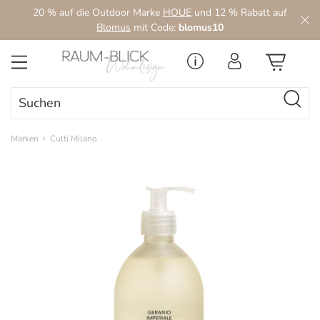
20 % auf die Outdoor Marke
HOUE
und 12 % Rabatt auf
Zum Hauptinhalt springen
Blomus
mit Code:
blomus10
Marken
Culti Milano
Bildergalerie überspringen