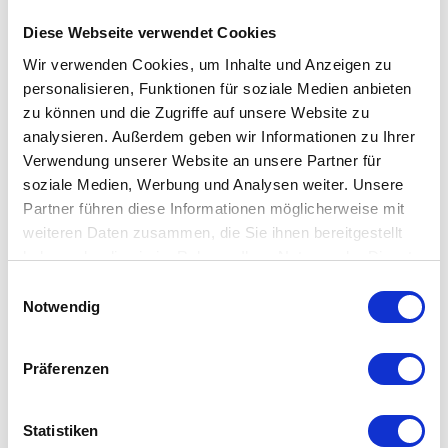
Die
Culti Milano - Geranio Imperiale Hand- und Körperseife
Diese Webseite verwendet Cookies
ist in zwei Größen erhältlich und eignet sich für Bad, Gäste-WC
Wir verwenden Cookies, um Inhalte und Anzeigen zu
oder hochwertige Waschbereiche.
personalisieren, Funktionen für soziale Medien anbieten
zu können und die Zugriffe auf unsere Website zu
analysieren. Außerdem geben wir Informationen zu Ihrer
Verwendung unserer Website an unsere Partner für
soziale Medien, Werbung und Analysen weiter. Unsere
Besonderheiten
Partner führen diese Informationen möglicherweise mit
weiteren Daten zusammen, die Sie ihnen bereitgestellt
Flüssigseife für Hände und Körper
haben oder die sie im Rahmen Ihrer Nutzung der Dienste
gesammelt haben. Mehr dazu in unserer
florale Duftkomposition mit würziger Tiefe
Einwilligungsauswahl
Datenschutzerklärung
Notwendig
Herznote aus Geranie und Rose
Gewürznoten mit Kardamom und Pfeffer
sanfte Reinigung mit angenehmem Hautgefühl
Präferenzen
Statistiken