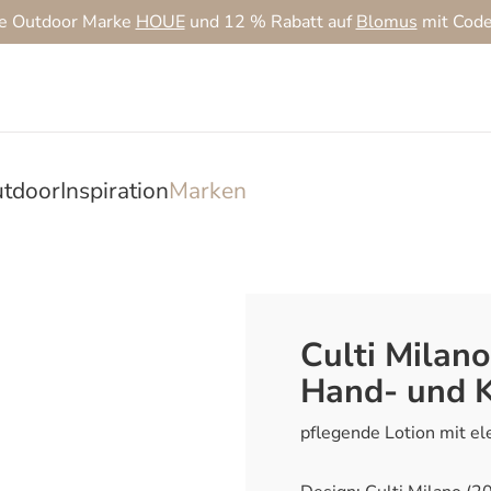
ie Outdoor Marke
HOUE
und 12 % Rabatt auf
Blomus
mit Cod
tdoor
Inspiration
Marken
Culti Milano
Hand- und K
pflegende Lotion mit el