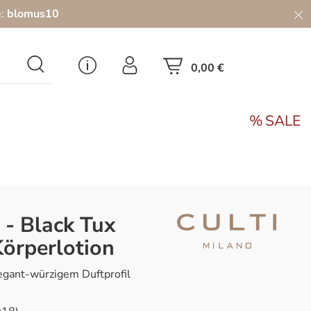
e:
blomus10
0,00 €
SALE
 - Black Tux
örperlotion
egant-würzigem Duftprofil