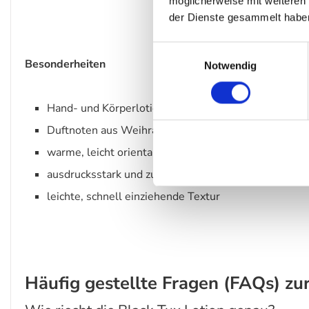
möglicherweise mit weiteren
der Dienste gesammelt habe
Einwilligungsauswahl
Besonderheiten
Notwendig
Hand- und Körperlotion mit elegant-würziger Duftst
Duftnoten aus Weihrauch, schwarzem Pfeffer und Va
warme, leicht orientalische Duftwirkung
ausdrucksstark und zugleich ausgewogen
leichte, schnell einziehende Textur
Häufig gestellte Fragen (FAQs) zu