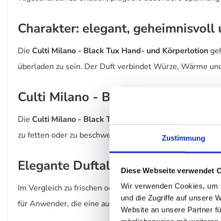
Charakter: elegant, geheimnisvoll
Die
Culti Milano - Black Tux Hand- und Körperlotion
geh
überladen zu sein. Der Duft verbindet Würze, Wärme und e
Culti Milano - Black Tux Hand- und
Die
Culti Milano - Black Tux Hand- und Körperlotion
bes
zu fetten oder zu beschweren.
Zustimmung
Elegante Duftalternative mit Tiefe
Diese Webseite verwendet 
Wir verwenden Cookies, um I
Im Vergleich zu frischen oder zitrischen Düften steht die
und die Zugriffe auf unsere 
für Anwender, die eine ausdrucksstarke und zugleich ele
Website an unsere Partner fü