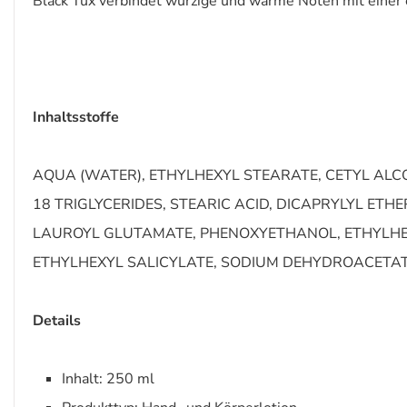
Black Tux verbindet würzige und warme Noten mit einer 
Inhaltsstoffe
AQUA (WATER), ETHYLHEXYL STEARATE, CETYL ALC
18 TRIGLYCERIDES, STEARIC ACID, DICAPRYLYL ET
LAUROYL GLUTAMATE, PHENOXYETHANOL, ETHYLHE
ETHYLHEXYL SALICYLATE, SODIUM DEHYDROACETAT
Details
Inhalt: 250 ml