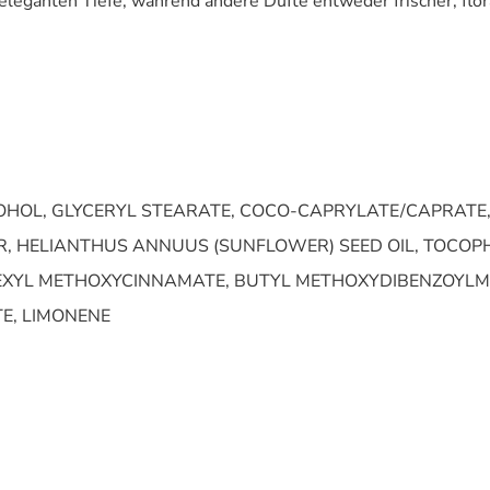
eleganten Tiefe, während andere Düfte entweder frischer, flo
OHOL, GLYCERYL STEARATE, COCO-CAPRYLATE/CAPRATE,
HER, HELIANTHUS ANNUUS (SUNFLOWER) SEED OIL, TOCOP
XYL METHOXYCINNAMATE, BUTYL METHOXYDIBENZOYLME
E, LIMONENE