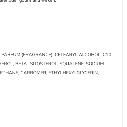
raler oder gourmand wirken.
 PARFUM (FRAGRANCE), CETEARYL ALCOHOL, C10-
HEROL, BETA- SITOSTEROL, SQUALENE, SODIUM
THANE, CARBOMER, ETHYLHEXYLGLYCERIN,