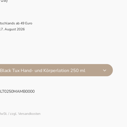
018)
utschlands ab 49 Euro
 17. August 2026
- Black Tux Hand- und Körperlotion 250 ml
LT0250MAMB0000
MwSt. / zzgl. Versandkosten