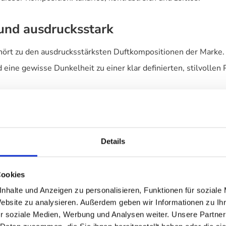
 und ausdrucksstark
ört zu den ausdrucksstärksten Duftkompositionen der Marke. Si
ine gewisse Dunkelheit zu einer klar definierten, stilvollen 
 Körperlotion: leichte Textur für tägl
itzt eine seidige, schnell einziehende Konsistenz. Sie spendet
Details
Cookies
nhalte und Anzeigen zu personalisieren, Funktionen für soziale
Culti Milano - Black Tux Hand- und Körperlotion
für eine warm
Website zu analysieren. Außerdem geben wir Informationen zu I
gante Duftsignatur bevorzugen.
r soziale Medien, Werbung und Analysen weiter. Unsere Partner