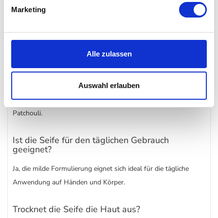
Marketing
Häufig gestellte Fragen (FAQs) zur Culti
Milano - Acqua Leggera Hand- und
Körperseife
Alle zulassen
Wie riecht die Acqua Leggera Seife genau?
Die Seife kombiniert frische Noten von Bergamotte und Zitrone
Auswahl erlauben
mit aromatischem Salbei und einer warmen Basis aus
Patchouli.
Ist die Seife für den täglichen Gebrauch
geeignet?
Ja, die milde Formulierung eignet sich ideal für die tägliche
Anwendung auf Händen und Körper.
Trocknet die Seife die Haut aus?