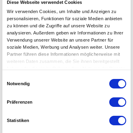
Diese Webseite verwendet Cookies
in verschiedenen Größen erhältlich und eignet sich sowohl für
Wir verwenden Cookies, um Inhalte und Anzeigen zu
den privaten Gebrauch als auch für Gästebäder oder
personalisieren, Funktionen für soziale Medien anbieten
hochwertige Waschbereiche.
zu können und die Zugriffe auf unsere Website zu
analysieren. Außerdem geben wir Informationen zu Ihrer
Verwendung unserer Website an unsere Partner für
soziale Medien, Werbung und Analysen weiter. Unsere
Partner führen diese Informationen möglicherweise mit
Besonderheiten
weiteren Daten zusammen, die Sie ihnen bereitgestellt
haben oder die sie im Rahmen Ihrer Nutzung der Dienste
Flüssigseife für Hände und Körper
gesammelt haben. Mehr dazu in unserer
Einwilligungsauswahl
Frische Duftkomposition aus Zitrus und aromatischen
Datenschutzerklärung
Notwendig
Noten
Kopfnote aus Bergamotte und Zitrone
Präferenzen
Herznote mit Petitgrain und Salbei
sanfte Reinigung mit pflegendem Effekt
Statistiken