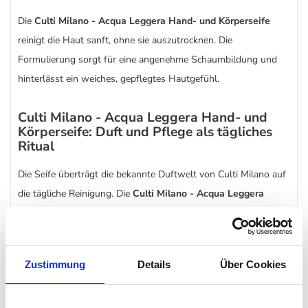
Die
Culti Milano - Acqua Leggera Hand- und Körperseife
reinigt die Haut sanft, ohne sie auszutrocknen. Die
Formulierung sorgt für eine angenehme Schaumbildung und
hinterlässt ein weiches, gepflegtes Hautgefühl.
Culti Milano - Acqua Leggera Hand- und
Körperseife: Duft und Pflege als tägliches
Ritual
Die Seife überträgt die bekannte Duftwelt von Culti Milano auf
die tägliche Reinigung. Die
Culti Milano - Acqua Leggera
Hand- und Körperseife
macht aus einem einfachen
Handwaschmoment ein bewusstes Pflege- und Dufterlebnis.
Zustimmung
Details
Über Cookies
Erhältlich in verschiedenen Größen
Die
Culti Milano - Acqua Leggera Hand- und Körperseife
ist