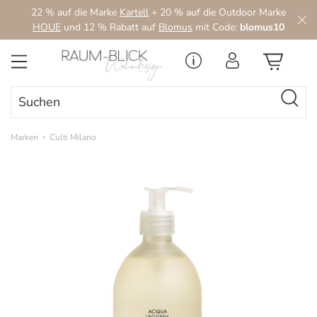
22 % auf die Marke
Kartell
+ 20 % auf die Outdoor Marke
Zum Hauptinhalt springen
HOUE
und 12 % Rabatt auf
Blomus
mit Code:
blomus10
Marken
Culti Milano
Bildergalerie überspringen