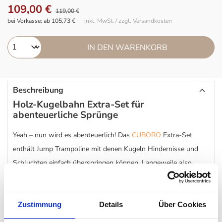
109,00 €
119,00 €
bei Vorkasse: ab 105,73 €
inkl. MwSt. / zzgl. Versandkosten
IN DEN WARENKORB
Beschreibung
Holz-Kugelbahn Extra-Set für
abenteuerliche Sprünge
Yeah – nun wird es abenteuerlich! Das
CUBORO
Extra-Set
enthält Jump Trampoline mit denen Kugeln Hindernisse und
Schluchten einfach überspringen können. Langeweile also
absolut ausgeschlossen.
Mit dem Extra-Set erweitern sie so die CUBORO Starter- /
Zustimmung
Details
Über Cookies
Standard Sets. Dem Murmelbahn Spaß sind also fast keine