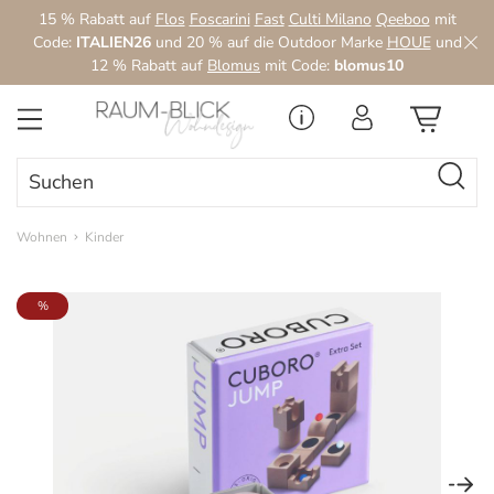
15 % Rabatt auf
Flos
Foscarini
Fast
Culti Milano
Qeeboo
mit
Zum Hauptinhalt springen
Code:
ITALIEN26
und 20 % auf die Outdoor Marke
HOUE
und
12 % Rabatt auf
Blomus
mit Code:
blomus10
Wohnen
Kinder
Bildergalerie überspringen
%