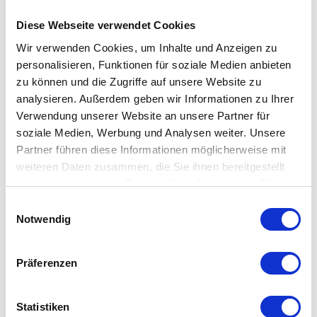
Grenzen gesetzt. Groß und Klein können experimentieren und
Diese Webseite verwendet Cookies
ganz nebenbei wird auch noch das räumliche
Wir verwenden Cookies, um Inhalte und Anzeigen zu
Vorstellungsvermögen gefördert.
personalisieren, Funktionen für soziale Medien anbieten
zu können und die Zugriffe auf unsere Website zu
Hergestellt sind die Holz-Elemente übrigens aus hochwertigem
analysieren. Außerdem geben wir Informationen zu Ihrer
Schweizer Holz – in einem schönen & zeitlosen Design.
Verwendung unserer Website an unsere Partner für
soziale Medien, Werbung und Analysen weiter. Unsere
Partner führen diese Informationen möglicherweise mit
Besonderheit
weiteren Daten zusammen, die Sie ihnen bereitgestellt
haben oder die sie im Rahmen Ihrer Nutzung der Dienste
Set mit Trampoline mit denen Kugeln Hindernisse
gesammelt haben. Mehr dazu in unserer
Einwilligungsauswahl
Datenschutzerklärung
überwinden können
Notwendig
geeignet für Kinder ab 5 Jahren
zeitloses Design
Präferenzen
Statistiken