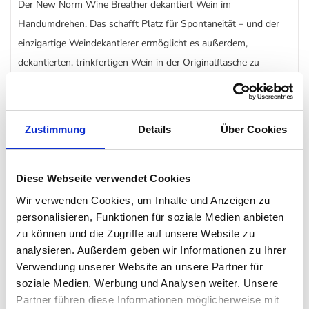
Der New Norm Wine Breather dekantiert Wein im
Handumdrehen. Das schafft Platz für Spontaneität – und der
einzigartige Weindekantierer ermöglicht es außerdem,
dekantierten, trinkfertigen Wein in der Originalflasche zu
servieren.
Verbinden Sie den Weindekantiere und die Flasche und drehen
Zustimmung
Details
Über Cookies
Sie sie um. Servieren Sie den Wein in der eleganten Karaffe
oder drehen Sie sie noch einmal um. Der Wein läuft zurück in
seine Flasche und Sie können diese auf den Tisch stellen. Der
Diese Webseite verwendet Cookies
New Norm Wine Breather entwickelt und vollendet den Wein,
Wir verwenden Cookies, um Inhalte und Anzeigen zu
als wäre er mehrere Monate lang gelagert worden - und das in
personalisieren, Funktionen für soziale Medien anbieten
zu können und die Zugriffe auf unsere Website zu
zwei Minuten!
analysieren. Außerdem geben wir Informationen zu Ihrer
Verwendung unserer Website an unsere Partner für
Details
soziale Medien, Werbung und Analysen weiter. Unsere
Partner führen diese Informationen möglicherweise mit