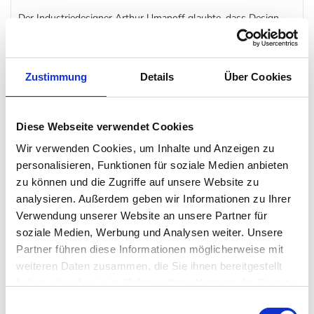
Der Industriedesigner Arthur Umanoff glaubte, dass Design
nicht nur schön konstruiert und funktional, sondern auch
erreichbar sein sollte. Mit natürlichen Materialien und neuen
Methoden, um traditionelle Möbelstücke neu zu interpretieren,
Zustimmung
Details
Über Cookies
schuf er vielseitige Wohnaccessoires für das Zuhause.
Diese Webseite verwendet Cookies
Dieser Gedanke spiegelt sich auch in den drei
Pflanztöpfe
Wir verwenden Cookies, um Inhalte und Anzeigen zu
wider, die mit ihrem spannenden Materialmix aus Rattan und
personalisieren, Funktionen für soziale Medien anbieten
pulverbeschichtetem Stahl an die 50er und 60er Jahre erinnern.
zu können und die Zugriffe auf unsere Website zu
Dank ihrer drei unterschiedlichen Größen und Höhen lassen
analysieren. Außerdem geben wir Informationen zu Ihrer
Verwendung unserer Website an unsere Partner für
sich die
Audo
Umanoff Pflanztöpfe wundervoll miteinander
soziale Medien, Werbung und Analysen weiter. Unsere
kombinieren und Ihre Pflanzen und Blumen gekonnt in Szene
Partner führen diese Informationen möglicherweise mit
setzen.
weiteren Daten zusammen, die Sie ihnen bereitgestellt
haben oder die sie im Rahmen Ihrer Nutzung der Dienste
Besonderheit
gesammelt haben. Mehr dazu in unserer
Einwilligungsauswahl