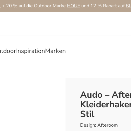
l
+ 20 % auf die Outdoor Marke
HOUE
und 12 % Rabatt auf
B
tdoor
Inspiration
Marken
Audo – Afte
Kleiderhak
Stil
Design: Afteroom