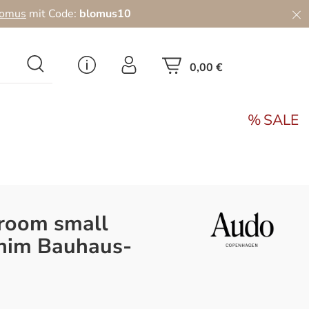
lomus
mit Code:
blomus10
0,00 €
SALE
room small
enim Bauhaus-