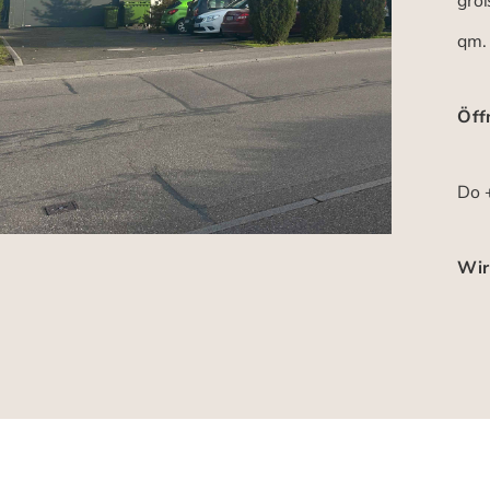
gro
qm.
Öff
Do +
Wir