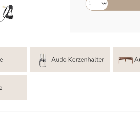
e
Audo Kerzenhalter
A
e