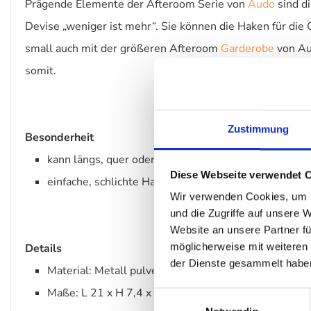
Prägende Elemente der Afteroom Serie von
Audo
sind d
Devise „weniger ist mehr“. Sie können die Haken für die
small auch mit der größeren Afteroom
Garderobe
von Au
somit.
Zustimmung
Besonderheit
kann längs, quer oder auch schräg aufgehängt werde
Diese Webseite verwendet 
einfache, schlichte Haken perfekt für die Garderobe
Wir verwenden Cookies, um I
und die Zugriffe auf unsere 
Website an unsere Partner fü
möglicherweise mit weiteren
Details
der Dienste gesammelt habe
Material: Metall pulverbeschichtet (je nach Variante
Maße: L 21 x H 7,4 x T 4 cm
Einwilligungsauswahl