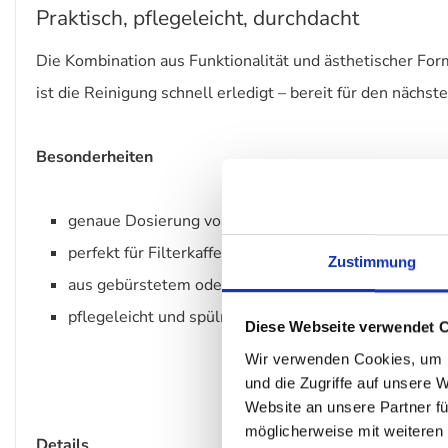
Praktisch, pflegeleicht, durchdacht
Die Kombination aus Funktionalität und ästhetischer F
ist die Reinigung schnell erledigt – bereit für den näc
Besonderheiten
genaue Dosierung von 7 g Kaffeepulver – ideal für e
perfekt für Filterkaffee, French Press oder Siebträge
Zustimmung
aus gebürstetem oder schwarzem Edelstahl gefertig
pflegeleicht und spülmaschinengeeignet
Diese Webseite verwendet 
Wir verwenden Cookies, um I
und die Zugriffe auf unsere 
Website an unsere Partner fü
möglicherweise mit weiteren
Details