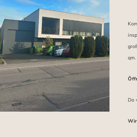
Kom
insp
gro
qm.
Öff
Do +
Wir