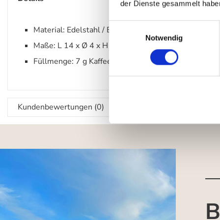
der Dienste gesammelt habe
Einwilligungsauswahl
Material: Edelstahl / Edelstahl schwarz
Notwendig
Maße: L 14 x Ø 4 x H 2,2 cm
Füllmenge: 7 g Kaffeepulver
Kundenbewertungen (0)
B