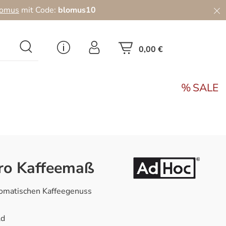
lomus
mit Code:
blomus10
0,00 €
SALE
ro Kaffeemaß
aromatischen Kaffeegenuss
ld