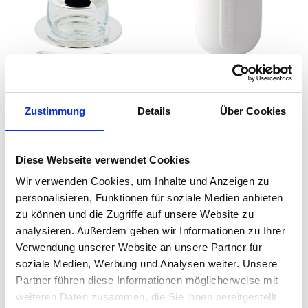
EDZARD -
Räder Design - Cozy
Marmeladenglas /
Time Zuckerdose
Zuckerdose Hirsch
Zucker Sugar Sucre
Zustimmung
Details
Über Cookies
17,00 €
46,00 €
24,99 €
Diese Webseite verwendet Cookies
Wir verwenden Cookies, um Inhalte und Anzeigen zu
personalisieren, Funktionen für soziale Medien anbieten
Zuckerdosen – Stilvolle
zu können und die Zugriffe auf unsere Website zu
Aufbewahrung für Ihren Zucker
analysieren. Außerdem geben wir Informationen zu Ihrer
Verwendung unserer Website an unsere Partner für
Willkommen in der Kategorie Zuckerdosen bei raum-
soziale Medien, Werbung und Analysen weiter. Unsere
blick.de! Hier finden Sie eine exquisite Auswahl an
Partner führen diese Informationen möglicherweise mit
Zuckerdosen von Marken wie
Räder Design
oder
Jonathan
weiteren Daten zusammen, die Sie ihnen bereitgestellt
Adler
, die nicht nur praktisch, sondern auch ästhetisch