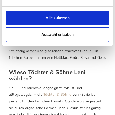
Töchter & Söhne Leni –
Handgefertigtes Steinzeug in
lebendigen Farben
Alle zulassen
Die
Töchter & Söhne Leni
Kollektion vereint
portugiesisches Handwerk mit lebendiger Ästhetik. Jedes
Auswahl erlauben
Geschirrteil wird in liebevoller Handarbeit gefertigt und
präsentiert sich in einer Kombination aus mattem
Steinzeugkörper und glänzender, reaktiver Glasur – in
frischen Farbvarianten wie Hellblau, Grün, Rosa und Gelb.
Wieso Töchter & Söhne Leni
wählen?
Spül- und mikrowellengeeignet, robust und
alltagstauglich – die
Töchter & Söhne
Leni
-Serie ist
perfekt für den täglichen Einsatz. Gleichzeitig begeistert
sie durch organische Formen, jede Glasur ist einzigartig –
was jedes Teil zu einem charaktervollen Unikat macht.