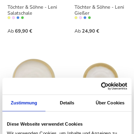
Töchter & Söhne - Leni
Töchter & Söhne - Leni
Salatschale
Gießer
auswählen
auswähle
Varianten
Varianten
Ab
69,90 €
Ab
24,90 €
Zustimmung
Details
Über Cookies
Töchter & Söhne - Leni
Töchter & Söhne - Leni
Essteller
Dessertteller
Diese Webseite verwendet Cookies
auswählen
auswähle
Varianten
Varianten
Wir verwenden Cookies, um Inhalte und Anzeigen zu