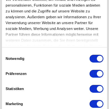
Ab
24,90 €
Ab
19,90 €
personalisieren, Funktionen für soziale Medien anbieten
zu können und die Zugriffe auf unsere Website zu
analysieren. Außerdem geben wir Informationen zu Ihrer
Verwendung unserer Website an unsere Partner für
soziale Medien, Werbung und Analysen weiter. Unsere
Partner führen diese Informationen möglicherweise mit
weiteren Daten zusammen, die Sie ihnen bereitgestellt
haben oder die sie im Rahmen Ihrer Nutzung der Dienste
gesammelt haben. Mehr dazu in unserer
Einwilligungsauswahl
Datenschutzerklärung
Notwendig
Töchter & Söhne - Leni
Präferenzen
Platte
auswählen
Varianten
Statistiken
Ab
59,90 €
Marketing