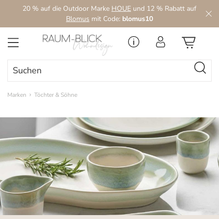
20 % auf die Outdoor Marke
HOUE
und 12 % Rabatt auf
Zum Hauptinhalt springen
Blomus
mit Code:
blomus10
Marken
Töchter & Söhne