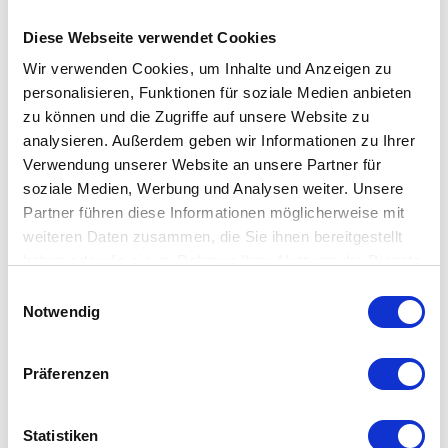
Hanna Espresso-Tasse
auswählen
Varianten
Diese Webseite verwendet Cookies
Ab
7,90 €
Wir verwenden Cookies, um Inhalte und Anzeigen zu
personalisieren, Funktionen für soziale Medien anbieten
zu können und die Zugriffe auf unsere Website zu
analysieren. Außerdem geben wir Informationen zu Ihrer
Töchter & Söhne Hanna –
Verwendung unserer Website an unsere Partner für
Farbenfrohes Steinzeug für
soziale Medien, Werbung und Analysen weiter. Unsere
lebendige Tischkultur
Partner führen diese Informationen möglicherweise mit
Mit der
Töchter & Söhne Hanna
Kollektion holen Sie sich
weiteren Daten zusammen, die Sie ihnen bereitgestellt
ein buntes Statement auf den Tisch. Jedes Geschirrteil
haben oder die sie im Rahmen Ihrer Nutzung der Dienste
gesammelt haben. Mehr dazu in unserer
aus robustem Steinzeug ist mit einer reaktiven Farbglasur
Einwilligungsauswahl
Datenschutzerklärung
Notwendig
versehen – in fröhlichen Tönen wie Blau, Grün, Rosa,
Amber oder Grau – und wirkt dadurch individuell und
hochwertig.
Präferenzen
Warum Töchter & Söhne Hanna
Statistiken
eine perfekte Wahl darstellt