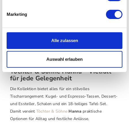
Die
Hanna
Produkte kombinieren Design und
Marketing
Alltagstauglichkeit: Sie sind spülmaschinen- und
mikrowellengeeignet, stabil und pflegeleicht – ideal für
Mahlzeiten mit Familie und Gästen. Gleichzeitig zaubern
sie durch ihre glänzende Glasur und die sanften
Alle zulassen
Farbverläufe eine warme Atmosphäre auf den gedeckten
Tisch.
Auswahl erlauben
Töchter & Söhne Hanna – Vielfalt
für jede Gelegenheit
Die Kollektion bietet alles für ein stilvolles
Tischarrangement: Kugel- und Espresso-Tassen, Dessert-
und Essteller, Schalen und ein 18-teiliges Tafel-Set.
Damit vereint
Töchter & Söhne
Hanna
praktische
Optionen für Alltag und festliche Anlässe.