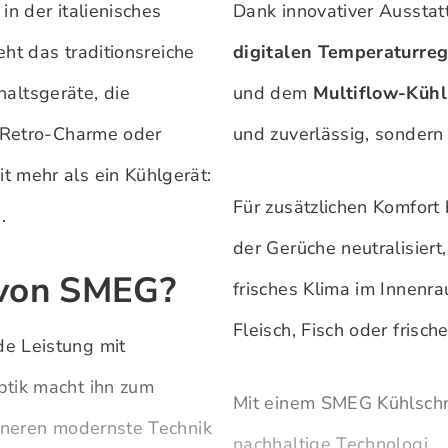
in der italienisches
Dank innovativer Ausst
eht das traditionsreiche
digitalen Temperaturre
ltsgeräte, die
und dem
Multiflow-Küh
b Retro-Charme oder
und zuverlässig, sondern
t mehr als ein Kühlgerät:
Für zusätzlichen Komfor
.
der Gerüche neutralisiert
 von SMEG?
frisches Klima im Innenra
Fleisch, Fisch oder frisc
e Leistung mit
ptik macht ihn zum
Mit einem SMEG Kühlschra
Inneren modernste Technik
nachhaltige Technologi