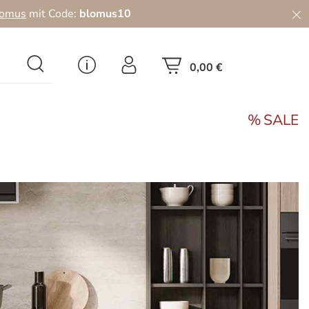
lomus
mit Code:
blomus10
0,00 €
SALE