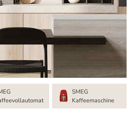
MEG
SMEG
affeevollautomat
Kaffeemaschine