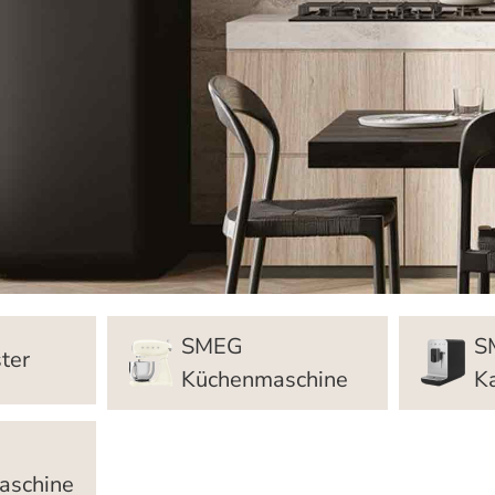
SMEG
S
ter
Küchenmaschine
K
aschine