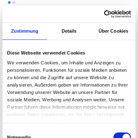
auswählen
Farbe
Ab
29,97 €
18,17 €
49,95 €
25,95 €
Zustimmung
Details
Über Cookies
Diese Webseite verwendet Cookies
Wir verwenden Cookies, um Inhalte und Anzeigen zu
personalisieren, Funktionen für soziale Medien anbieten
zu können und die Zugriffe auf unsere Website zu
analysieren. Außerdem geben wir Informationen zu Ihrer
Verwendung unserer Website an unsere Partner für
soziale Medien, Werbung und Analysen weiter. Unsere
pad - VW Bulli
Partner führen diese Informationen möglicherweise mit
STICKER Kissenhülle
weiteren Daten zusammen, die Sie ihnen bereitgestellt
auswählen
Varianten
Ab
35,00 €
haben oder die sie im Rahmen Ihrer Nutzung der Dienste
59,95 €
gesammelt haben. Mehr dazu in unserer
Einwilligungsauswahl
Datenschutzerklärung
Notwendig