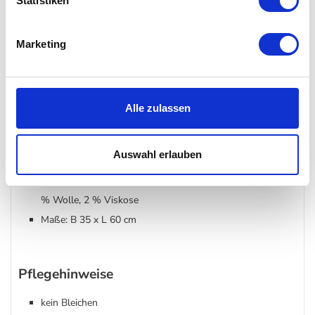
Statistiken
ideal für alle VW Bulli-Liebhaber
hochwertige Verarbeitung
Marketing
besonderes pflegeleicht
mit kuscheligem Materialmix
perfekte Geschenkidee
Alle zulassen
Details
Auswahl erlauben
Material: 64 % Baumwolle, 18 % Acryl, 12 % Polyester, 4
% Wolle, 2 % Viskose
Maße: B 35 x L 60 cm
Pflegehinweise
kein Bleichen