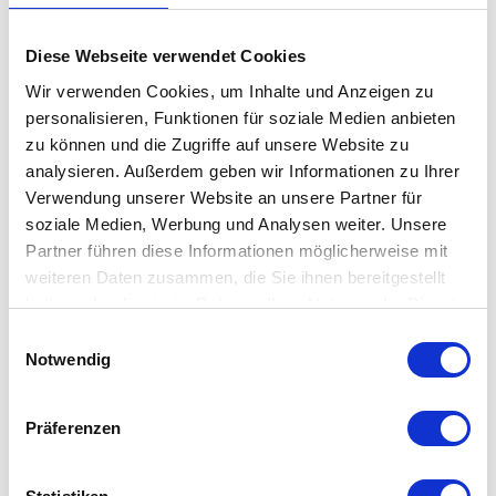
Ob auf dem Sofa im Wohnzimmer, dem Bett im Schlafzimmer
Diese Webseite verwendet Cookies
oder einem gemütlichen Sessel – die VOLK Kissenhülle fügt
Wir verwenden Cookies, um Inhalte und Anzeigen zu
sich harmonisch in jeden Raum ein und verleiht ihm eine
personalisieren, Funktionen für soziale Medien anbieten
individuelle Note sowie eine gemütliche Atmosphäre. Als
zu können und die Zugriffe auf unsere Website zu
ideales Geschenk eignet sie sich zudem für Freunde und
analysieren. Außerdem geben wir Informationen zu Ihrer
Familie, die ein besonderes
Kissen
zu schätzen wissen.
Verwendung unserer Website an unsere Partner für
soziale Medien, Werbung und Analysen weiter. Unsere
Partner führen diese Informationen möglicherweise mit
Die pad - VOLK Kissenhülle ist die perfekte
Ergänzung zur VOLK Decke
weiteren Daten zusammen, die Sie ihnen bereitgestellt
haben oder die sie im Rahmen Ihrer Nutzung der Dienste
Die pad - VOLK Kissenhülle bildet gemeinsam mit der VOLK
gesammelt haben. Mehr dazu in unserer
Einwilligungsauswahl
Decke ein harmonisches Duo für Ihr Zuhause. Kombinieren Sie
Datenschutzerklärung
Notwendig
beide Produkte für ein stimmiges Gesamtbild und genießen Sie
eine Wohlfühlatmosphäre voller Wärme und Geborgenheit.
Präferenzen
Besonderheit