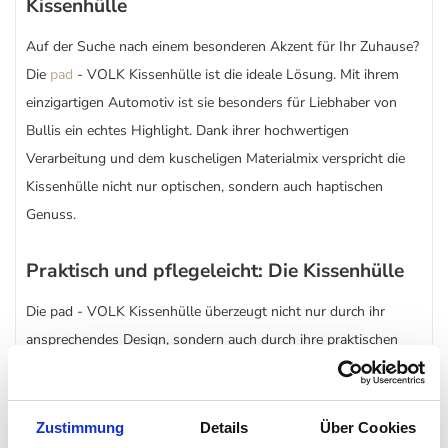
Kissenhülle
Auf der Suche nach einem besonderen Akzent für Ihr Zuhause?
Die
pad
- VOLK Kissenhülle ist die ideale Lösung. Mit ihrem
einzigartigen Automotiv ist sie besonders für Liebhaber von
Bullis ein echtes Highlight. Dank ihrer hochwertigen
Verarbeitung und dem kuscheligen Materialmix verspricht die
Kissenhülle nicht nur optischen, sondern auch haptischen
Genuss.
Praktisch und pflegeleicht: Die Kissenhülle
Die pad - VOLK Kissenhülle überzeugt nicht nur durch ihr
ansprechendes Design, sondern auch durch ihre praktischen
Eigenschaften. Besonders pflegeleicht und maschinenwaschbar
sorgt sie für eine unkomplizierte Reinigung und stets frischen
Look in Ihrem Zuhause.
Zustimmung
Details
Über Cookies