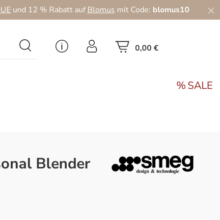
UE
und 12 % Rabatt auf
Blomus
mit Code:
blomus10
0,00 €
SALE
onal Blender