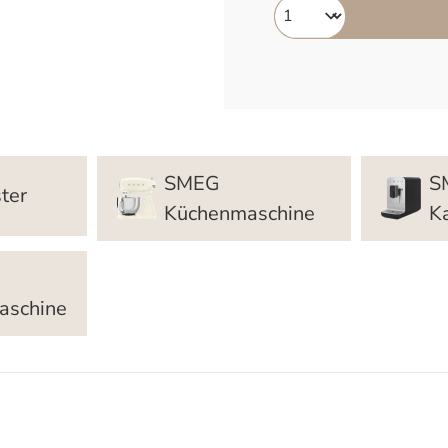
SMEG
S
ter
Küchenmaschine
K
aschine