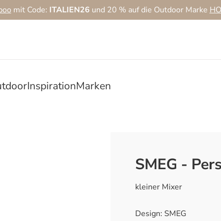
boo
mit Code:
ITALIEN26
und 20 % auf die Outdoor Marke
HO
tdoor
Inspiration
Marken
SMEG - Pers
kleiner Mixer
Design: SMEG