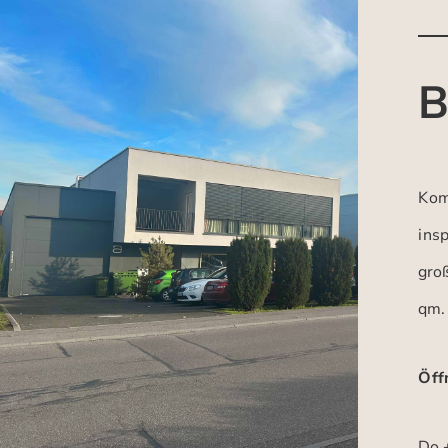
B
Kom
insp
gro
qm.
Öff
Do +