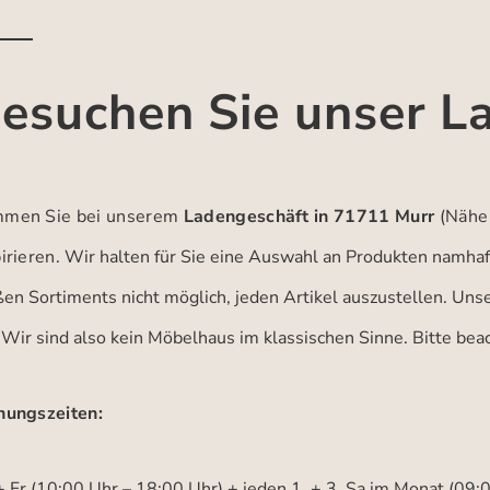
esuchen Sie unser L
men Sie bei unserem
Ladengeschäft in 71711 Murr
(Nähe
irieren.
Wir halten für Sie eine Auswahl an Produkten namhaft
ßen Sortiments nicht möglich, jeden Artikel auszustellen. Un
 Wir sind also kein Möbelhaus im klassischen Sinne. Bitte be
nungszeiten:
 Fr (10:00 Uhr – 18:00 Uhr) + jeden 1. + 3. Sa im Monat (09: