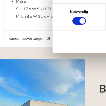
Maße:
Einwilligungsauswahl
S: L 17 x W 9 x H 21 cm
Notwendig
M: L 38 x W 22 x H 50,5 cm
Kundenbewertungen (0)
B