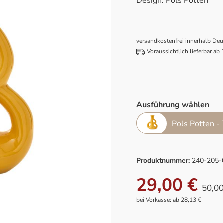
Design: Pols Potten
versandkostenfrei innerhalb De
Voraussichtlich lieferbar ab
Ausführung wählen
Pols Potten -
Produktnummer:
240-205-
29,00 €
50,00
bei Vorkasse: ab 28,13 €