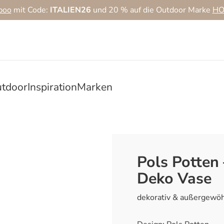
boo
mit Code:
ITALIEN26
und 20 % auf die Outdoor Marke
HO
tdoor
Inspiration
Marken
Pols Potten 
Deko Vase
dekorativ & außergewöh