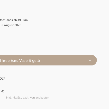
utschlands ab 49 Euro
 10. August 2026
 Three Ears Vase S gelb
067
 €
inkl. MwSt. / zzgl. Versandkosten