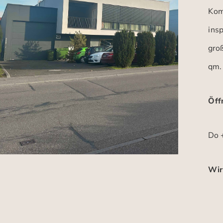
Kom
insp
gro
qm.
Öff
Do +
Wir