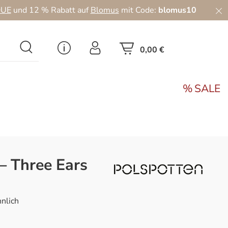
UE
und 12 % Rabatt auf
Blomus
mit Code:
blomus10
0,00 €
SALE
– Three Ears
nlich