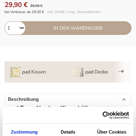
29,90 €
39,95 €
bei Vorkasse: ab 29,00 €
inkl. MwSt. / zzgl. Versandkosten
IN DEN WARENKORB
pad Kissen
pad Decke
Beschreibung
pad Team Nordsee Kissenhülle
Klarer kann man sich zu seinem Lieblings-Urlaubsziel, der
Nordsee, nicht positionieren als mit diesem Kissenbezug aus
Zustimmung
Details
Über Cookies