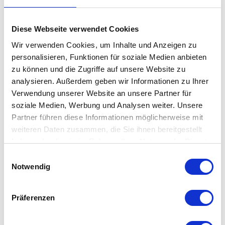
dem Hause
pad design
auf dem eigenen Sofa. In großen
Lettern steht der Name des geliebten Meeres darauf und lädt
Diese Webseite verwendet Cookies
damit ganz stilvoll zum verträumten Mittagsschlaf ein.
Wir verwenden Cookies, um Inhalte und Anzeigen zu
personalisieren, Funktionen für soziale Medien anbieten
Der
Kissenbezug
mit seiner glatten Oberfläche besticht durch
zu können und die Zugriffe auf unsere Website zu
die flauschigen, aufgestickten Versalien in der für die Nordsee
analysieren. Außerdem geben wir Informationen zu Ihrer
so typische Farbgebung und macht sich deshalb natürlich auch
Verwendung unserer Website an unsere Partner für
dekorativ in einschlägigen Cafés oder Restaurants.
soziale Medien, Werbung und Analysen weiter. Unsere
Partner führen diese Informationen möglicherweise mit
weiteren Daten zusammen, die Sie ihnen bereitgestellt
Besonderheit
haben oder die sie im Rahmen Ihrer Nutzung der Dienste
gesammelt haben. Mehr dazu in unserer
Einwilligungsauswahl
modernes Design
Datenschutzerklärung
Notwendig
angenehme Haptik
Präferenzen
Details