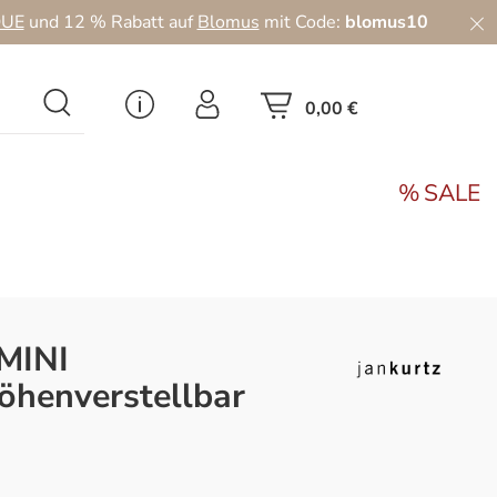
UE
und 12 % Rabatt auf
Blomus
mit Code:
blomus10
0,00 €
SALE
IMINI
öhenverstellbar