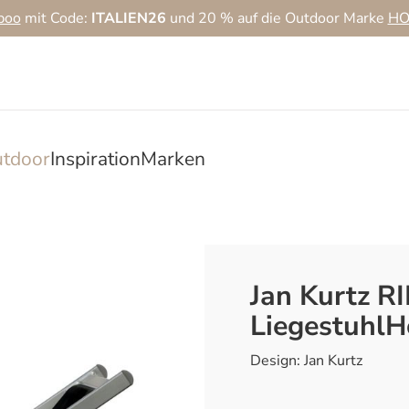
boo
mit Code:
ITALIEN26
und 20 % auf die Outdoor Marke
HO
tdoor
Inspiration
Marken
Jan Kurtz R
LiegestuhlH
Design: Jan Kurtz