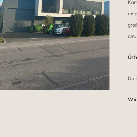
Kom
insp
gro
qm.
Öff
Do +
Wir