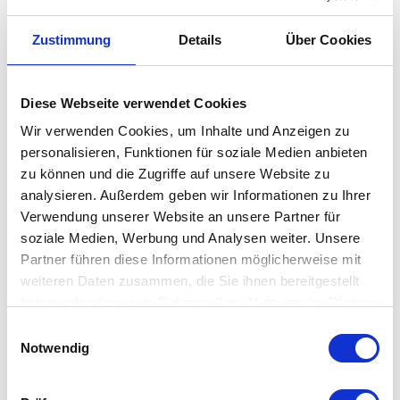
Zustimmung
Details
Über Cookies
Diese Webseite verwendet Cookies
Wir verwenden Cookies, um Inhalte und Anzeigen zu
personalisieren, Funktionen für soziale Medien anbieten
zu können und die Zugriffe auf unsere Website zu
analysieren. Außerdem geben wir Informationen zu Ihrer
Flos - IC C/W
Flos - Clara
Wandleuchte
Verwendung unserer Website an unsere Partner für
soziale Medien, Werbung und Analysen weiter. Unsere
auswählen
auswählen
Variante
Variante
Ab
441,00 €
Ab
756,00 €
Partner führen diese Informationen möglicherweise mit
490,00 €
840,00 €
weiteren Daten zusammen, die Sie ihnen bereitgestellt
haben oder die sie im Rahmen Ihrer Nutzung der Dienste
gesammelt haben. Mehr dazu in unserer
Einwilligungsauswahl
Datenschutzerklärung
Notwendig