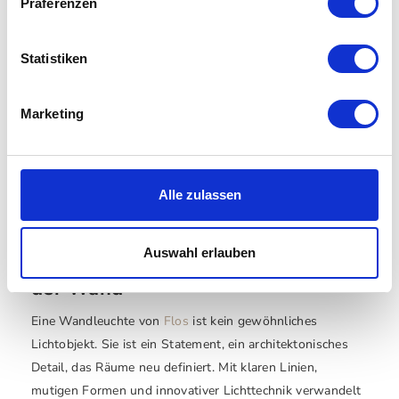
Präferenzen
Statistiken
Marketing
Flos - Maap
Flos - Nocturne
Wandleuchte
Wandleuchte
auswählen
auswähle
Varianten
Varianten
Ab
342,00 €
Ab
590,00 €
380,00 €
Alle zulassen
Auswahl erlauben
Flos Wandleuchte – Lichtkunst an
der Wand
Eine Wandleuchte von
Flos
ist kein gewöhnliches
Lichtobjekt. Sie ist ein Statement, ein architektonisches
Detail, das Räume neu definiert. Mit klaren Linien,
mutigen Formen und innovativer Lichttechnik verwandelt