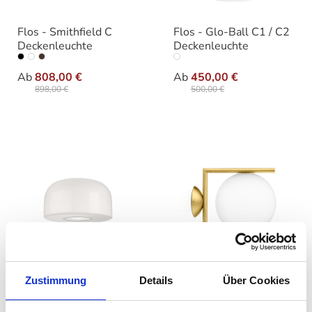
Flos - Smithfield C
Flos - Glo-Ball C1 / C2
Deckenleuchte
Deckenleuchte
auswählen
auswäh
Varianten
Ausführung
Ab
808,00 €
Ab
450,00 €
898,00 €
500,00 €
Flos - Bellhop Glass C2
Flos - IC C/W
Zustimmung
Details
Über Cookies
Deckenleuchte