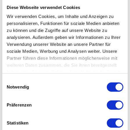
auswählen
auswählen
Varianten
Variante
Ab
774,00 €
Ab
441,00 €
Diese Webseite verwendet Cookies
860,00 €
490,00 €
Wir verwenden Cookies, um Inhalte und Anzeigen zu
personalisieren, Funktionen für soziale Medien anbieten
zu können und die Zugriffe auf unsere Website zu
Flos Deckenleuchten – Lichtdesign
analysieren. Außerdem geben wir Informationen zu Ihrer
für moderne Räume
Verwendung unserer Website an unsere Partner für
soziale Medien, Werbung und Analysen weiter. Unsere
Die Marke
Flos
steht für italienische Lichtkunst und
Partner führen diese Informationen möglicherweise mit
avantgardistisches Design. Mit einer
Flos Deckenleuchte
weiteren Daten zusammen, die Sie ihnen bereitgestellt
holen Sie sich nicht nur eine Lichtquelle, sondern ein
haben oder die sie im Rahmen Ihrer Nutzung der Dienste
architektonisches Element in Ihr Zuhause. Ob als zentrale
gesammelt haben. Mehr dazu in unserer
Einwilligungsauswahl
Beleuchtung im Wohnbereich oder als stilvolle Lösung
Datenschutzerklärung
Notwendig
für Flur und Küche – Flos Deckenleuchten vereinen
Ästhetik und Funktionalität auf höchstem Niveau.
Präferenzen
Wieso eine Flos Deckenleuchte
wählen?
Statistiken