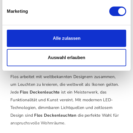
Deckenleuchten sind essenziell für die Grundbeleuchtung
und prägen die Atmosphäre eines Raumes. Die
Modelle
Marketing
von Flos
überzeugen durch klare Linien, hochwertige
Materialien und innovative Lichttechnik. Sie bieten
gleichmäßige, blendfreie Ausleuchtung und setzen
Alle zulassen
gleichzeitig ein Design-Statement, das Ihr Interieur
aufwertet.
Auswahl erlauben
Design trifft Innovation
Flos arbeitet mit weltbekannten Designern zusammen,
um Leuchten zu kreieren, die weltweit als Ikonen gelten.
Jede
Flos Deckenleuchte
ist ein Meisterwerk, das
Funktionalität und Kunst vereint. Mit modernen LED-
Technologien, dimmbaren Lichtquellen und zeitlosem
Design sind
Flos Deckenleuchten
die perfekte Wahl für
anspruchsvolle Wohnräume.