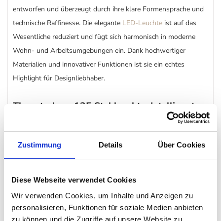
entworfen und überzeugt durch ihre klare Formensprache und
technische Raffinesse. Die elegante
LED-Leuchte
ist auf das
Wesentliche reduziert und fügt sich harmonisch in moderne
Wohn- und Arbeitsumgebungen ein. Dank hochwertiger
Materialien und innovativer Funktionen ist sie ein echtes
Highlight für Designliebhaber.
Thonet - Lum 125 Stehleuchte: Intelligente
Lichtsteuerung für jeden Raum
Die Stehleuchte bietet zahlreiche smarte Funktionen: Sie ist
Zustimmung
Details
Über Cookies
dimmbar, verfügt über eine Berührungsautomatik zum Ein- und
Ausschalten sowie eine Memoryfunktion, die sich die letzte
Einstellung merkt. Eine integrierte Einschlafautomatik schaltet
Diese Webseite verwendet Cookies
das Licht nach spätestens 4 Stunden ab. Das NightLight sorgt
Wir verwenden Cookies, um Inhalte und Anzeigen zu
für ein sanftes Licht am Gestell – ideal für die Nacht.
personalisieren, Funktionen für soziale Medien anbieten
zu können und die Zugriffe auf unsere Website zu