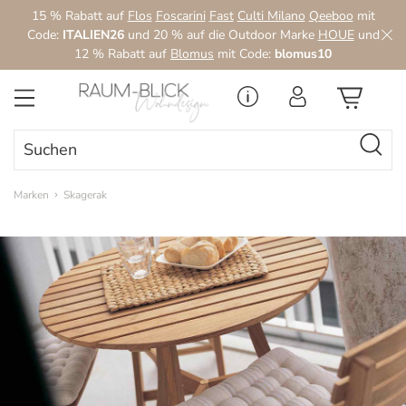
15 % Rabatt auf
Flos
Foscarini
Fast
Culti Milano
Qeeboo
mit
Zum Hauptinhalt springen
Code:
ITALIEN26
und 20 % auf die Outdoor Marke
HOUE
und
12 % Rabatt auf
Blomus
mit Code:
blomus10
Marken
Skagerak