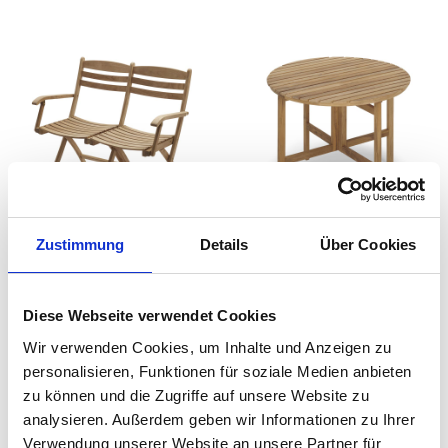
Skagerak - Selandia 2-
Skagerak - Tisch rund
Zustimmung
Details
Über Cookies
Sitzer
Selandia
1.188,15 €
1.103,15 €
Diese Webseite verwendet Cookies
1.399,00 €
1.299,00 €
Wir verwenden Cookies, um Inhalte und Anzeigen zu
personalisieren, Funktionen für soziale Medien anbieten
zu können und die Zugriffe auf unsere Website zu
analysieren. Außerdem geben wir Informationen zu Ihrer
Verwendung unserer Website an unsere Partner für