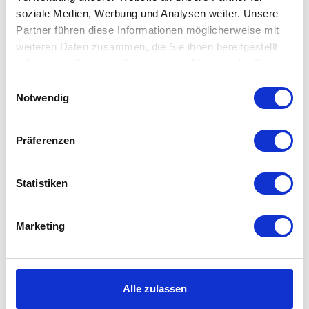
soziale Medien, Werbung und Analysen weiter. Unsere
Partner führen diese Informationen möglicherweise mit
weiteren Daten zusammen, die Sie ihnen bereitgestellt
haben oder die sie im Rahmen Ihrer Nutzung der Dienste
gesammelt haben. Mehr dazu in unserer
Einwilligungsauswahl
Datenschutzerklärung
Notwendig
Skagerak - Tisch oval
Skagerak - Lilium Bank
Selandia
Präferenzen
2.718,15 €
933,15 €
3.199,00 €
1.099,00 €
Statistiken
Marketing
Alle zulassen