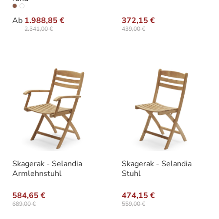
auswählen
Varianten
Ab
1.988,85 €
372,15 €
2.341,00 €
439,00 €
Skagerak - Selandia
Skagerak - Selandia
Armlehnstuhl
Stuhl
584,65 €
474,15 €
689,00 €
559,00 €