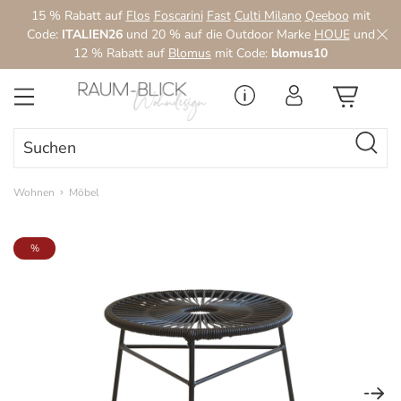
15 % Rabatt auf
Flos
Foscarini
Fast
Culti Milano
Qeeboo
mit
Zum Hauptinhalt springen
Code:
ITALIEN26
und 20 % auf die Outdoor Marke
HOUE
und
12 % Rabatt auf
Blomus
mit Code:
blomus10
Wohnen
Möbel
Bildergalerie überspringen
%