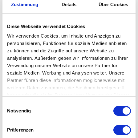
Beistelltisch macht er sich ganz hervorragend. Dabei ist er ganz
Zustimmung
Details
Über Cookies
flexibel im Innen- und im Außenbereich zuhause. Angefertigt
aus hochwertigen Materialien (Phtalaten-freies PVC kombiniert
Diese Webseite verwendet Cookies
mit einer widerstandsfähigen Stahlkonstruktion) zieht mit
Wir verwenden Cookies, um Inhalte und Anzeigen zu
Sicherheit jeden Blick auf sich.
personalisieren, Funktionen für soziale Medien anbieten
zu können und die Zugriffe auf unsere Website zu
Um den Hocker zum
Beistelltisch
umzuwandeln, gibt es ein
analysieren. Außerdem geben wir Informationen zu Ihrer
extra Zubehör-Tablett. So finden auch der kühle Drink, das
Verwendung unserer Website an unsere Partner für
Buch oder die Sonnenbrille ihren Platz beim Sonnenbaden.
soziale Medien, Werbung und Analysen weiter. Unsere
Auch ohne den Acapulco Sessel setzt dieses Möbelstück ganz
Partner führen diese Informationen möglicherweise mit
weiteren Daten zusammen, die Sie ihnen bereitgestellt
gekonnt Akzente – und das nicht nur outdoor, sondern auch
haben oder die sie im Rahmen Ihrer Nutzung der Dienste
drinnen.
gesammelt haben. Mehr dazu in unserer
Einwilligungsauswahl
Datenschutzerklärung
Notwendig
Besonderheit
Präferenzen
modernes Design