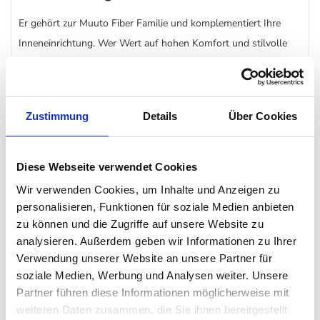
Er gehört zur Muuto Fiber Familie und komplementiert Ihre
Inneneinrichtung. Wer Wert auf hohen Komfort und stilvolle
Eleganz sowie umweltfreundliches Mobiliar legt, ist mit dem
Muuto Fiber Side Chair Wood Base gut beraten. Die
skandinavischen Designer wollten beim Entwurf keinerlei
Zustimmung
Details
Über Cookies
Kompromisse in Sachen Komfort eingehen. Auch bei dem
Material legten sie wert auf eine umweltfreundliche
Herstellung. Deshalb besteht die Sitzschale aus einer Mischung
Diese Webseite verwendet Cookies
recycelbaren Materialien, die zusammen eine innovative
Wir verwenden Cookies, um Inhalte und Anzeigen zu
Oberfläche kreierten.
personalisieren, Funktionen für soziale Medien anbieten
zu können und die Zugriffe auf unsere Website zu
analysieren. Außerdem geben wir Informationen zu Ihrer
Der Muuto Fiber Side Chair Wood Base passst dank seines
Verwendung unserer Website an unsere Partner für
Designs in jede Einrichtung. Das schlichte Design macht es
soziale Medien, Werbung und Analysen weiter. Unsere
möglich,
Muutos
Fiber Chair im Esszimmer aber auch im Flur,
Partner führen diese Informationen möglicherweise mit
Schlafzimmer oder Wohnzimmer zu platzieren. Integrierte
weiteren Daten zusammen, die Sie ihnen bereitgestellt