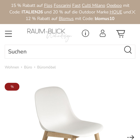
15 % Rabatt auf
Flos
Foscarini
Fast
Culti Milano
Qeeboo
mit
Zum Hauptinhalt springen
Code:
ITALIEN26
und 20 % auf die Outdoor Marke
HOUE
und
12 % Rabatt auf
Blomus
mit Code:
blomus10
Wohnen
Büro
Büromöbel
Bildergalerie überspringen
%