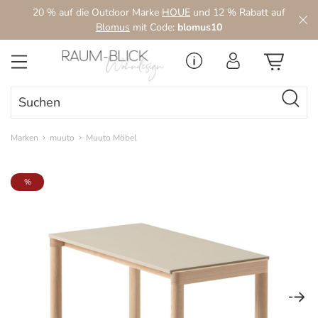
20 % auf die Outdoor Marke
HOUE
und 12 % Rabatt auf
Zum Hauptinhalt springen
Blomus
mit Code:
blomus10
Marken
muuto
Muuto Möbel
Bildergalerie überspringen
%