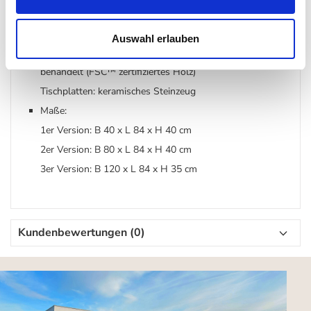
Material:
Auswahl erlauben
Gestell: massive Eiche mit klarem oder dunklem Öl
behandelt (FSC™️ zertifiziertes Holz)
Tischplatten: keramisches Steinzeug
Maße:
1er Version: B 40 x L 84 x H 40 cm
2er Version: B 80 x L 84 x H 40 cm
3er Version: B 120 x L 84 x H 35 cm
Kundenbewertungen (0)