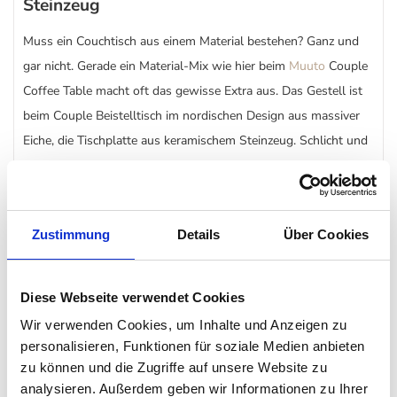
Steinzeug
Muss ein Couchtisch aus einem Material bestehen? Ganz und
gar nicht. Gerade ein Material-Mix wie hier beim
Muuto
Couple
Coffee Table macht oft das gewisse Extra aus. Das Gestell ist
beim Couple Beistelltisch im nordischen Design aus massiver
Eiche, die Tischplatte aus keramischem Steinzeug. Schlicht und
dezent fügt er sich so in verschiedene Wohnungsstile
harmonisch ein.
Zustimmung
Details
Über Cookies
Beistelltisch in vielen Ausführungen
Der puristische, schlichte Couple
Beistelltisch
von Muuto ist in
Diese Webseite verwendet Cookies
sehr vielen verschiedenen Ausführungen erhältlich. Bereits
Wir verwenden Cookies, um Inhalte und Anzeigen zu
beim Gestell haben Sie die Wahl: Eiche mit einem klaren oder
personalisieren, Funktionen für soziale Medien anbieten
einem dunklen Öl behandelt. Bei der Steinplatte können Sie
zu können und die Zugriffe auf unsere Website zu
zwischen einer recht glatten Oberfläche, einer gewellten Platte
analysieren. Außerdem geben wir Informationen zu Ihrer