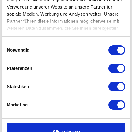
Verwendung unserer Website an unsere Partner für
Kartell - Componibili
Kartell - Componibili
soziale Medien, Werbung und Analysen weiter. Unsere
4970
Deckel
Partner führen diese Informationen möglicherweise mit
auswählen
auswählen
Farbe
Farbe
weiteren Daten zusammen, die Sie ihnen bereitgestellt
Ab
71,00 €
Ab
48,00 €
haben oder die sie im Rahmen Ihrer Nutzung der Dienste
gesammelt haben. Mehr dazu in unserer
Einwilligungsauswahl
Datenschutzerklärung
Notwendig
Präferenzen
Statistiken
Marketing
Kartell - Componibili
Kartell - Componibili
4955
Deckel quadratisch
Alle zulassen