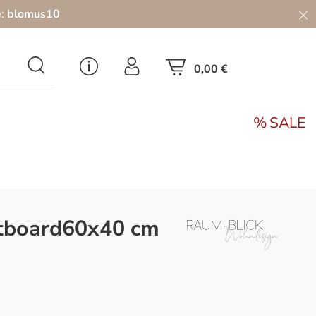
e:
blomus10
0,00 €
SALE
tboard60x40 cm