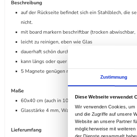
Beschreibung
auf der Rückseite befindet sich ein Stahlblech, di
nicht.
mit board markern beschriftbar (trocken abwischbar, 
leicht zu reinigen, eben wie Glas
dauerhaft schön durch UV-beständige Farben
kann längs oder quer aufgehängt werden
5 Magnete genügen nicht? Einfach gleich weitere mit
Zustimmung
Maße
Diese Webseite verwendet 
60x40 cm (auch in 100x60, 80x80 cm, 80x50, 50x30
Wir verwenden Cookies, um I
Glasstärke 4 mm, Wandabstand 7 mm
und die Zugriffe auf unsere 
Website an unsere Partner fü
möglicherweise mit weiteren
Lieferumfang
der Dienste gesammelt habe