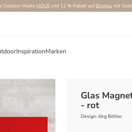
ie Outdoor Marke
HOUE
und 12 % Rabatt auf
Blomus
mit Cod
tdoor
Inspiration
Marken
Glas Magne
- rot
Design: Jörg Böhler