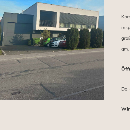
Kom
insp
gro
qm.
Öff
Do +
Wir