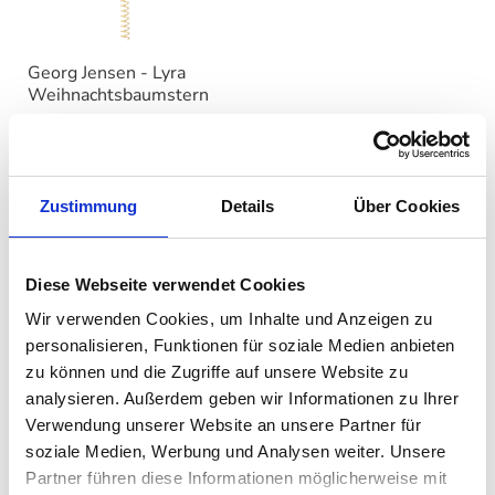
Georg Jensen - Lyra
Weihnachtsbaumstern
auswählen
Varianten
Ab
59,00 €
Zustimmung
Details
Über Cookies
Georg Jensen Collectibles –
Zeitlose Sammlerstücke mit
Diese Webseite verwendet Cookies
skandinavischem Charme
Wir verwenden Cookies, um Inhalte und Anzeigen zu
personalisieren, Funktionen für soziale Medien anbieten
Die exklusiven Sammlerstücke von
Georg Jensen
vereinen
zu können und die Zugriffe auf unsere Website zu
edles Design mit handwerklicher Perfektion. Jedes Jahr
analysieren. Außerdem geben wir Informationen zu Ihrer
bringt die Marke limitierte Collectibles heraus, die zu
Verwendung unserer Website an unsere Partner für
begehrten Sammlerobjekten avancieren. Diese
soziale Medien, Werbung und Analysen weiter. Unsere
einzigartigen Stücke verkörpern die Eleganz und den
Partner führen diese Informationen möglicherweise mit
zeitlosen Stil, für den Georg Jensen weltweit bekannt ist.