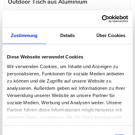
Outdoor Tisch aus Aluminium
Manchmal sind es die kleinen Dinge, die ein Produkt zu etwas
Besonderem machen. Der Bruch in der Linienführung zwischen
den Füßen des
Fermob
Calvi Tisches und der Tischplatte
Zustimmung
Details
Über Cookies
erweckt den Eindruck, dass diese fast schwerelos darüber
schwebt. Hergestellt ist der Calvi Outdoortisch aus 100 %
Aluminium mit all seinen Vorzügen: Leichtigkeit, 100 %
Diese Webseite verwendet Cookies
Recycelbarkeit und höchste Widerstandsfähigkeit.
Wir verwenden Cookies, um Inhalte und Anzeigen zu
personalisieren, Funktionen für soziale Medien anbieten
zu können und die Zugriffe auf unsere Website zu
Der Fermob
Gartentisch
bietet Platz für bis zu acht Personen
analysieren. Außerdem geben wir Informationen zu Ihrer
und durch seine quadratische Form fördert er besonders die
Verwendung unserer Website an unsere Partner für
Geselligkeit – denn im Gegensatz zu einer rechteckigen Form
soziale Medien, Werbung und Analysen weiter. Unsere
kann hier fast jeder dem anderen in die Augen schauen –
Partner führen diese Informationen möglicherweise mit
perfekt für ein geselliges Essen mit der Familie oder mit
weiteren Daten zusammen, die Sie ihnen bereitgestellt
Freunden.
haben oder die sie im Rahmen Ihrer Nutzung der Dienste
gesammelt haben. Mehr dazu in unserer
Einwilligungsauswahl