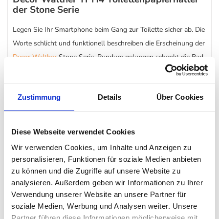
der Stone Serie
Legen Sie Ihr Smartphone beim Gang zur Toilette sicher ab. Die
Worte schlicht und funktionell beschreiben die Erscheinung der
Decor Walther
Stone Serie. Rundum gelungen schenkt die Bad-
Serie den Bädern aller Welt eine edle Komponente. Gefertigt
aus hochwertigem Mineralguss fügt sich der TPH4
Zustimmung
Details
Über Cookies
Toilettenpapierhalter in die unterschiedlichsten Badwelten ein.
Der hochwertige Mineralguss besitzt fugen- und porenlose
Diese Webseite verwendet Cookies
Eigenschaften, sodass keine Flüssigkeit in das Material
Wir verwenden Cookies, um Inhalte und Anzeigen zu
eindringen kann. Perfekt, denn so bleibt das Material langlebig
personalisieren, Funktionen für soziale Medien anbieten
und auch die Reinigung gestaltet sich einfach. Aufgequollenes
zu können und die Zugriffe auf unsere Website zu
Material durch Wasserdampf oder Feuchtigkeit Ade, schließlich
analysieren. Außerdem geben wir Informationen zu Ihrer
Verwendung unserer Website an unsere Partner für
wurde der TPH4 Toilettenpapierhalter perfekt für das Bad
soziale Medien, Werbung und Analysen weiter. Unsere
geschaffen. So haben Fäulnis und Schimmel definitiv keine
Partner führen diese Informationen möglicherweise mit