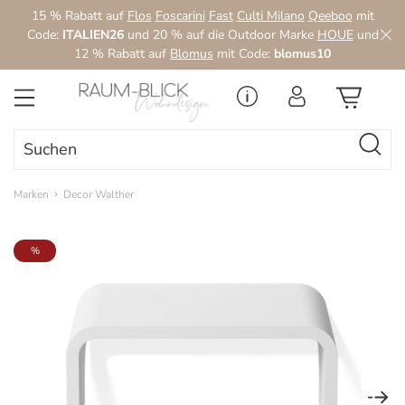
15 % Rabatt auf
Flos
Foscarini
Fast
Culti Milano
Qeeboo
mit
Zum Hauptinhalt springen
Code:
ITALIEN26
und 20 % auf die Outdoor Marke
HOUE
und
12 % Rabatt auf
Blomus
mit Code:
blomus10
Marken
Decor Walther
Bildergalerie überspringen
%