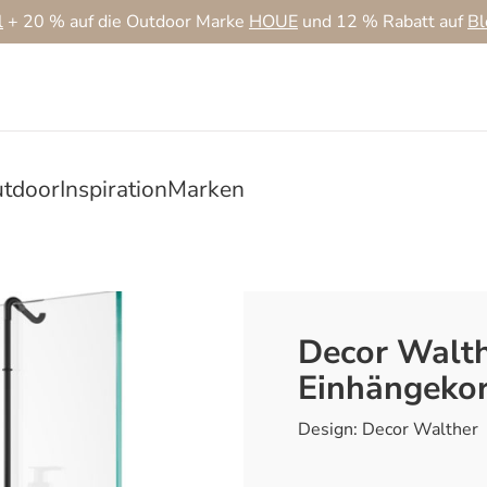
l
+ 20 % auf die Outdoor Marke
HOUE
und 12 % Rabatt auf
B
tdoor
Inspiration
Marken
Decor Walth
Einhängek
Design: Decor Walther