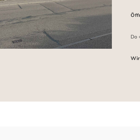
Öff
Do +
Wir