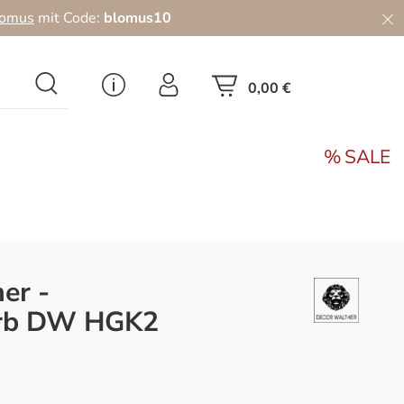
lomus
mit Code:
blomus10
0,00 €
SALE
er -
orb DW HGK2