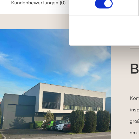
Kundenbewertungen (0)
B
Kom
insp
gro
qm.