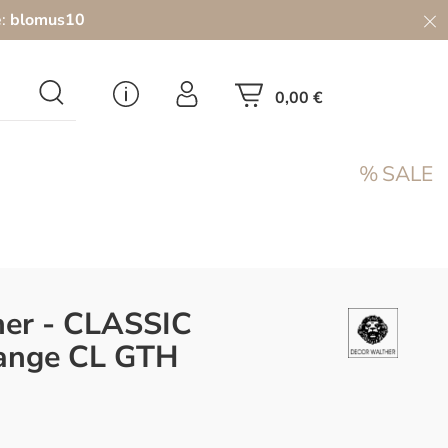
e:
blomus10
0,00 €
SALE
her - CLASSIC
ange CL GTH