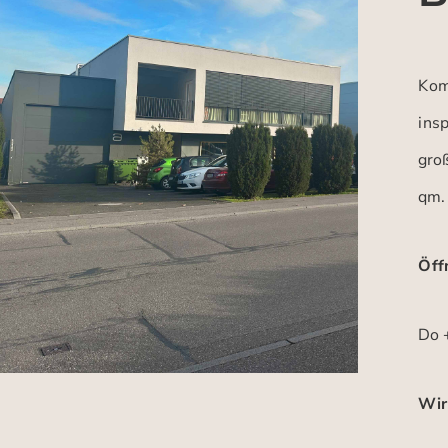
Kom
insp
gro
qm.
Öff
Do +
Wir