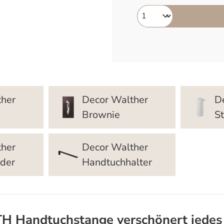
ther
Decor Walther
D
Brownie
S
ther
Decor Walther
nder
Handtuchhalter
TH Handtuchstange verschönert jede