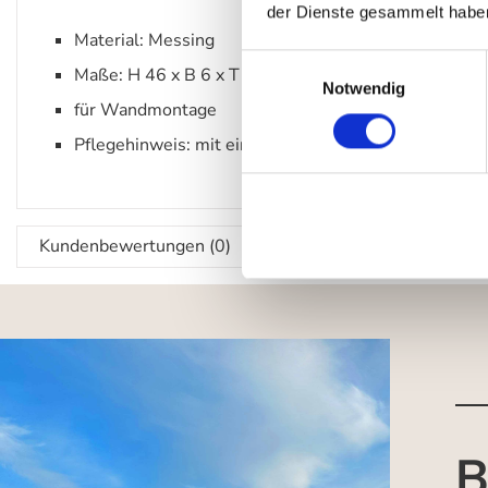
der Dienste gesammelt habe
Material: Messing
Einwilligungsauswahl
Maße: H 46 x B 6 x T 8 cm
Notwendig
für Wandmontage
Pflegehinweis: mit einem feuchten Tuch reinigen
Kundenbewertungen (0)
B