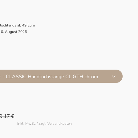
utschlands ab 49 Euro
 10. August 2026
r - CLASSIC Handtuchstange CL GTH chrom
9,17 €
inkl. MwSt. / zzgl. Versandkosten